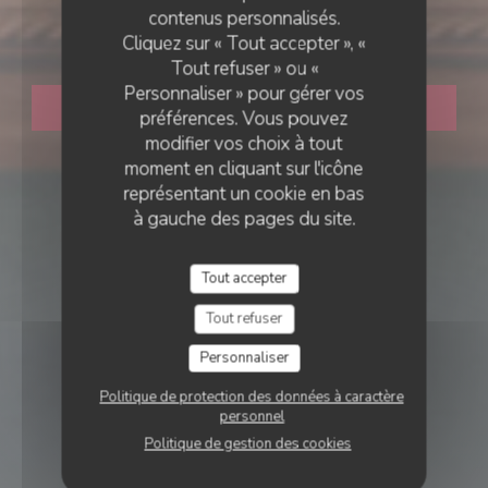
contenus personnalisés.
Le Paris 16
Cliquez sur « Tout accepter », «
Tout refuser » ou «
Personnaliser » pour gérer vos
RÉSERVER
préférences. Vous pouvez
modifier vos choix à tout
moment en cliquant sur l'icône
représentant un cookie en bas
à gauche des pages du site.
Tout accepter
Tout refuser
Personnaliser
Politique de protection des données à caractère
personnel
Politique de gestion des cookies