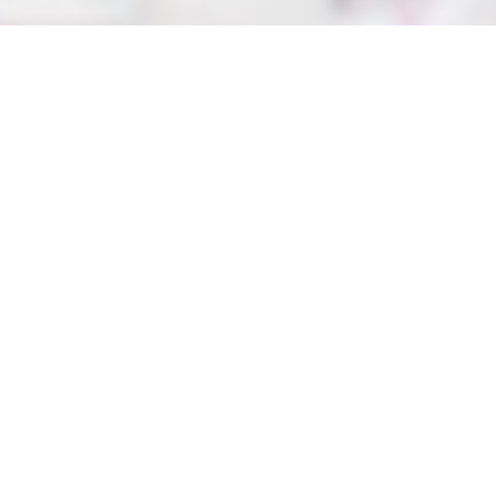
LE PARIS 16
Le Paris Seize est un bistrot pur jus, boiseries aux murs et
néons au plafond. A la carte, une cuisine parisienne : oeufs
mayonnaise, pâté en croûte, steak au poivre, ris de veau