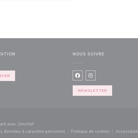
VATION
NOUS SUIVRE
elle fenêtre))
RVER
Facebook ((ouvre une nouvel
Instagram ((ouvre une 
NEWSLETTER
((ouvre une nouvelle fenêtre))
rant avec
Zenchef
des données à caractère personnel
Politique de cookies
Accessibilit
)
((ouvre une nouvelle fenêtre))
((ouvre une nouvelle fe
((ouv