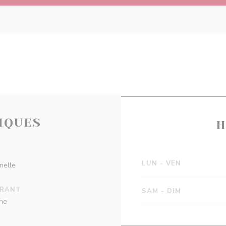
IQUES
H
LUN
-
VEN
nelle
URANT
SAM
-
DIM
nne