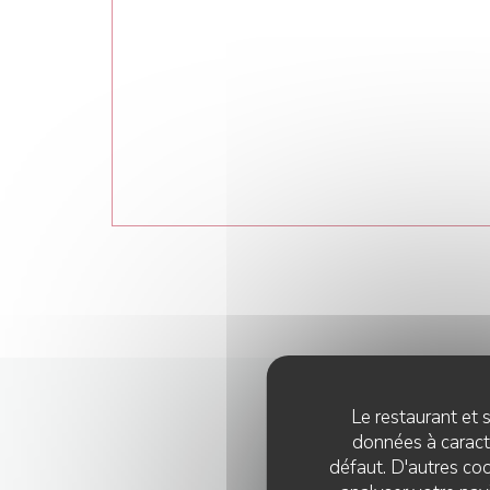
Le restaurant et s
données à caractè
défaut. D'autres coo