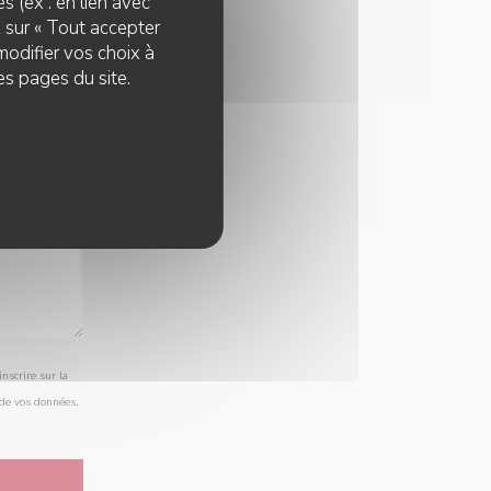
s (ex : en lien avec
z sur « Tout accepter
modifier vos choix à
es pages du site.
nscrire sur la
 de vos données,