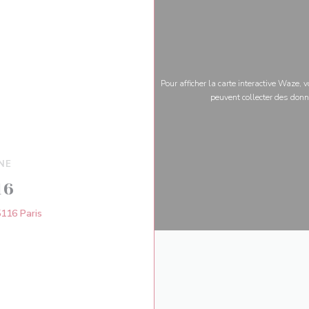
Pour afficher la carte interactive Waze,
peuvent collecter des donn
NE
16
((ouvre une nouvelle fenêtre))
5116 Paris