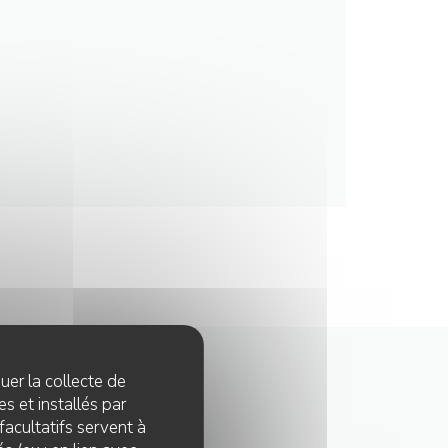
quer la collecte de
s et installés par
facultatifs servent à