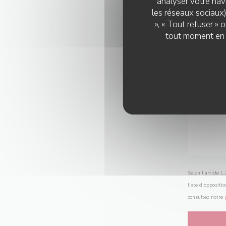
analyser votre navi
les réseaux sociaux)
», « Tout refuser »
tout moment en c
Selon l'article 
liste d'oppositi
consultez notre