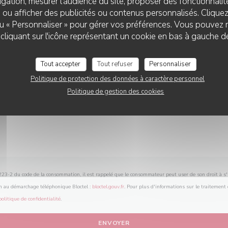
gation, mesurer l'audience du site, proposer des fonctionnalité
Vous désirez nous contacter ?
 ou afficher des publicités ou contenus personnalisés. Clique
Remplissez le formulaire ci-dessous !
 ou « Personnaliser » pour gérer vos préférences. Vous pouvez 
liquant sur l'icône représentant un cookie en bas à gauche d
Tout accepter
Tout refuser
Personnaliser
Politique de protection des données à caractère personnel
Politique de gestion des cookies
L.223-2 du code de la consommation, il est rappelé que le consommateur peut user de son droit à s'i
on au démarchage téléphonique Bloctel :
bloctel.gouv.fr
. Pour plus d'informations sur le traitement
politique de confidentialité
.