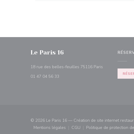
Le Paris 16
RÉSER
((ouvre une nouv
18 rue des belles-feuilles 75116 Paris
RÉSE
01 47 04 56 33
© 2026 Le Paris 16 — Création de site internet restau
Mentions légales
CGU
Politique de protection 
((ouvre une nouvelle fenêtre))
((ouvre une nouvelle fenêtre)