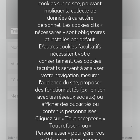
Vous désirez nous contacter ?
cookies sur ce site, pouvant
Remplissez le formulaire ci-dessous !
impliquer la collecte de
données à caractère
personnel. Les cookies dits «
nécessaires » sont obligatoires
et installés par défaut.
D'autres cookies facultatifs
nécessitent votre
consentement. Ces cookies
facultatifs servent à analyser
votre navigation, mesurer
l'audience du site, proposer
des fonctionnalités (ex : en lien
avec les réseaux sociaux) ou
afficher des publicités ou
contenus personnalisés.
Cliquez sur « Tout accepter », «
Tout refuser » ou «
Personnaliser » pour gérer vos
Selon l'article L.223-2 du code de la consommation, il est rappelé que le consommateur
préférences. Vous pouvez