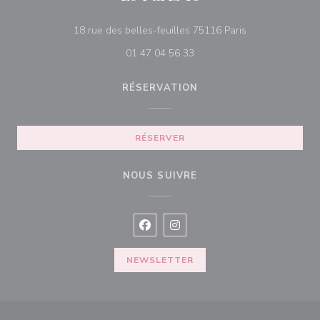
((ouvre une nouv
18 rue des belles-feuilles 75116 Paris
01 47 04 56 33
RÉSERVATION
RÉSERVER
NOUS SUIVRE
Facebook ((ouvre une nouvelle fenê
Instagram ((ouvre une nouvell
NEWSLETTER