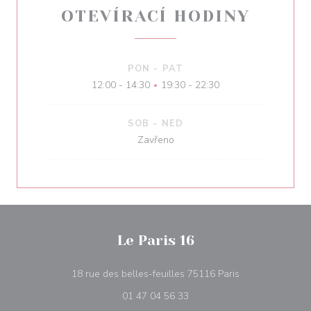
OTEVÍRACÍ HODINY
PON
-
PAT
12:00 - 14:30
19:30 - 22:30
•
SOB
-
NED
Zavřeno
Le Paris 16
((otevře se v no
18 rue des belles-feuilles 75116 Paris
01 47 04 56 33