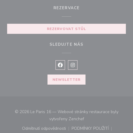
REZERVACE
REZERVOVAT STŮL
SLEDUJTE NÁS
Facebook ((otevře se v novém okně
Instagram ((otevře se v nové
NEWSLETTER
© 2026 Le Paris 16 — Webové stránky restaurace byly
((otevře se v novém okně))
vytvořeny
Zenchef
Odmítnutí odpovědnosti
PODMÍNKY POUŽITÍ
((otevře se v novém okně))
((otevře se v novém o