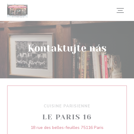
Panel pro správu cookies
Kontaktujte nás
CUISINE PARISIENNE
LE PARIS 16
((otevře se v n
18 rue des belles-feuilles 75116 Paris