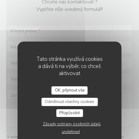
Chcete nás kontaktovat ?
Vyplňte níže uvedený formulář!
Tato stránka využívá cookies
a dává ti na výběr, co chceš
aktivovat
OK, přijmout vše
Odmítnout všechny cookies
Přizpůsobit
Zásady ochrany osobních údajů
undefined
V souladu se zákonem o ochraně spotřebitele máte právo odmítnout marketingová