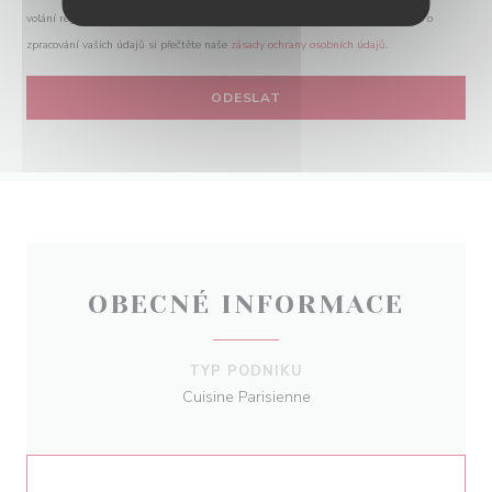
volání registrací v Robinsonově seznamu:
robinsonseznam.cz
. Pro více informací o
zpracování vašich údajů si přečtěte naše
zásady ochrany osobních údajů
.
OBECNÉ INFORMACE
TYP PODNIKU
Cuisine Parisienne