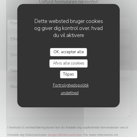
Udfyld formularen nedenfor!
Dette websted bruger cookies
og giver dig kontrol over, hvad
du vil aktivere
OK, accepter alle
Afvis alle cookies
Tilpas
Fortrolighedspolitik
undefined
I henhold til markedsføringsloven kan du frabede dig uopfordrede henvendelser ved at
tilmelde dig Robinsonlisten:
borger.dk/robinsonlisten
. For mere information om