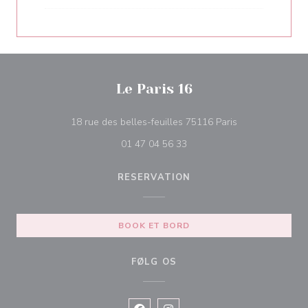
Le Paris 16
((åbner i et nyt 
18 rue des belles-feuilles 75116 Paris
01 47 04 56 33
RESERVATION
BOOK ET BORD
FØLG OS