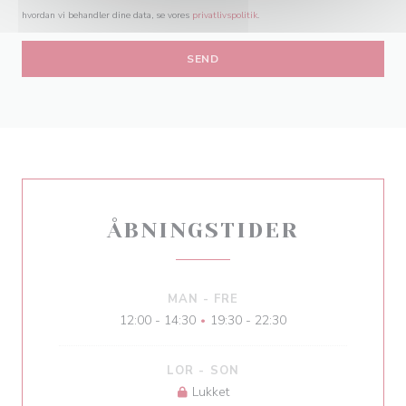
hvordan vi behandler dine data, se vores
privatlivspolitik
.
ÅBNINGSTIDER
MAN
-
FRE
12:00 - 14:30
19:30 - 22:30
•
LOR
-
SON
Lukket