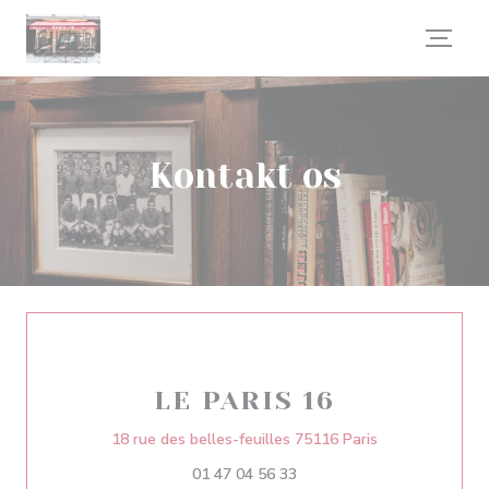
CCookie-styringspanel
Kontakt os
LE PARIS 16
((åbner i et nyt
18 rue des belles-feuilles 75116 Paris
01 47 04 56 33