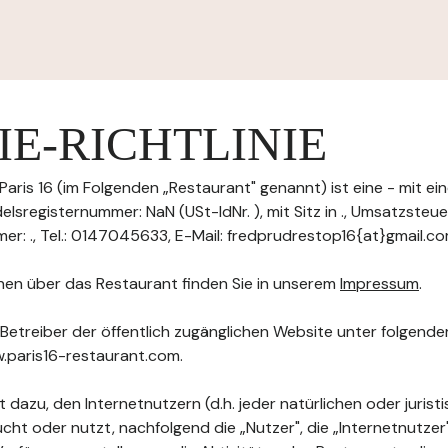
E-RICHTLINIE
Paris 16 (im Folgenden „Restaurant" genannt) ist eine - mit e
lsregisternummer: NaN (USt-IdNr. ), mit Sitz in ., Umsatzsteue
er: ., Tel.: 0147045633, E-Mail: fredprudrestop16{at}gmail.co
nen über das Restaurant finden Sie in unserem
Impressum
.
 Betreiber der öffentlich zugänglichen Website unter folgend
w.paris16-restaurant.com.
 dazu, den Internetnutzern (d.h. jeder natürlichen oder jurist
ht oder nutzt, nachfolgend die „Nutzer", die „Internetnutzer"