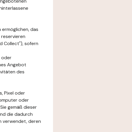
e angebotenen
hinterlassene
n ermöglichen, das
 reservieren
 Collect"), sofern
 oder
ches Angebot
ivitäten des
, Pixel oder
Computer oder
 Sie gemäß dieser
und die dadurch
n verwendet, deren