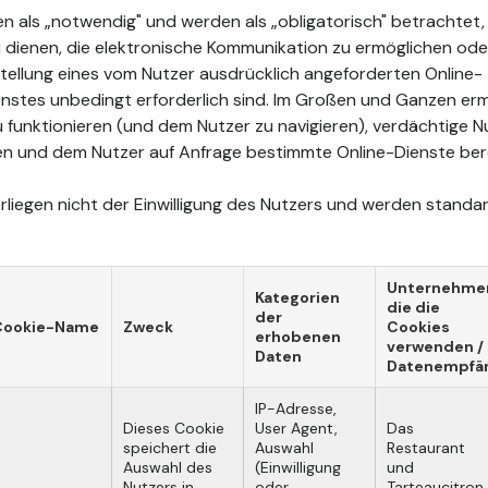
n als „notwendig" und werden als „obligatorisch" betrachtet, 
u dienen, die elektronische Kommunikation zu ermöglichen oder
tstellung eines vom Nutzer ausdrücklich angeforderten Online-
stes unbedingt erforderlich sind. Im Großen und Ganzen erm
u funktionieren (und dem Nutzer zu navigieren), verdächtige 
n und dem Nutzer auf Anfrage bestimmte Online-Dienste bere
liegen nicht der Einwilligung des Nutzers und werden standard
Unternehme
Kategorien
die die
der
Cookie-Name
Zweck
Cookies
erhobenen
verwenden /
Daten
Datenempfä
IP-Adresse,
Dieses Cookie
User Agent,
Das
speichert die
Auswahl
Restaurant
Auswahl des
(Einwilligung
und
Nutzers in
oder
Tarteaucitron