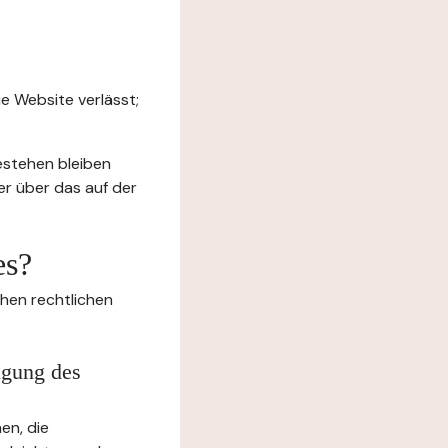
e Website verlässt;
estehen bleiben
er über das auf der
es?
chen rechtlichen
igung des
en, die