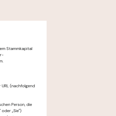
inem Stammkapital
r-
m.
er URL (nachfolgend
ischen Person, die
 oder „Sie")