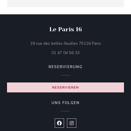
Le Paris 16
((öffnet ein neue
18 rue des belles-feuilles 75116 Paris
01 47 04 56 33
RESERVIERUNG
RESERVIEREN
UNS FOLGEN
Facebook ((öffnet ein neues Fenste
Instagram ((öffnet ein neues 