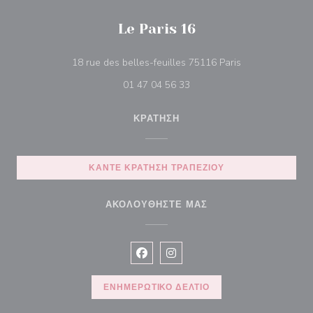
Le Paris 16
((ανοίγει σε νέο
18 rue des belles-feuilles 75116 Paris
01 47 04 56 33
ΚΡΆΤΗΣΗ
ΚΆΝΤΕ ΚΡΆΤΗΣΗ ΤΡΑΠΕΖΙΟΎ
ΑΚΟΛΟΥΘΉΣΤΕ ΜΑΣ
Facebook ((ανοίγει σε νέο παράθυρ
Instagram ((ανοίγει σε νέο π
ΕΝΗΜΕΡΩΤΙΚΌ ΔΕΛΤΊΟ