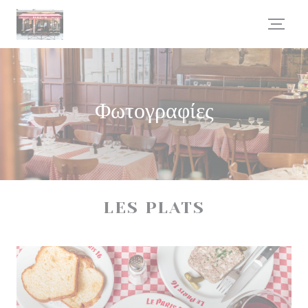
Πίνακας διαχείρισης "Μπισκότων" (Cookies)
Φωτογραφίες
LES PLATS