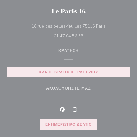
Le Paris 16
((ανοίγει σε νέο
18 rue des belles-feuilles 75116 Paris
01 47 04 56 33
ΚΡΆΤΗΣΗ
ΚΆΝΤΕ ΚΡΆΤΗΣΗ ΤΡΑΠΕΖΙΟΎ
ΑΚΟΛΟΥΘΉΣΤΕ ΜΑΣ
Facebook ((ανοίγει σε νέο παράθυρ
Instagram ((ανοίγει σε νέο π
ΕΝΗΜΕΡΩΤΙΚΌ ΔΕΛΤΊΟ