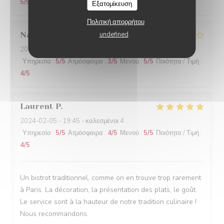
5
/5
Εξατομίκευση
Πολιτική απορρήτου
Nathalie
N
undefined
2024-02-06
- 20:00 - καλεσμένοι 2
Υπηρεσία
:
5
/5
Ατμόσφαιρα
:
3
/5
Μενού
:
5
/5
Ποιότητα / Τιμή
:
4
/5
Laurent
P
2024-02-05
- 19:45 - καλεσμένοι 4
Υπηρεσία
:
5
/5
Ατμόσφαιρα
:
4
/5
Μενού
:
5
/5
Ποιότητα / Τιμή
:
4
/5
Un bistrot traditionnel, comme on en trouve trop rarement
à Paris. La décoration, la présentation des plats, le goût.
Le service sont à la hauteur de notre tradition culinaire !
Nous recommandons.