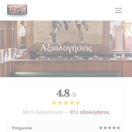
Πίνακας διαχείρισης "Μπισκότων" (Cookies)
Αξιολογήσεις
4.8
/5
Μέση βαθμολογία —
822 αξιολογήσεις
Υπηρεσία