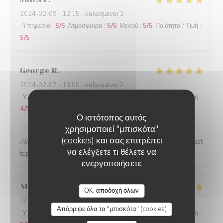
2024-02-09
- 12:15 - καλεσμένοι 3
Υπηρεσία
:
5
/5
Ατμόσφαιρα
:
5
/5
Μενού
:
5
/5
Ποιότητα / Τιμή
:
5
/5
George
R
2024-02-07
- 13:00 - καλεσμένοι 2
Υπηρεσία
:
5
/5
Ατμόσφαιρα
:
4
/5
Μενού
:
5
/5
Ποιότητα / Τιμή
:
4
/5
Ο ιστότοπος αυτός
χρησιμοποιεί "μπισκότα"
(cookies) και σας επιτρέπει
Always a lovely place to lunch and the personnel are just
να ελέγξετε τι θέλετε να
top notch.
ενεργοποιήσετε
Marwan
A
OK, αποδοχή όλων
2024-02-06
- 20:00 - καλεσμένοι 4
Απόρριψε όλα τα "μπισκότα" (cookies)
Υπηρεσία
:
5
/5
Ατμόσφαιρα
:
5
/5
Μενού
:
5
/5
Ποιότητα / Τιμή
: