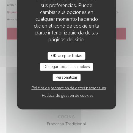
sus preferencias. Puede
recibir comunicaciones comerciales inscribiéndose en la Lista Robinson:
cambiar sus opciones en
listarobinson.es
. Para más información sobre el tratamiento de sus datos, consulte
cualquier momento haciendo
nuestra
política de privacidad
.
clic en el icono de cookie en la
parte inferior izquierda de las
páginas del sitio.
OK, aceptar todas
Denegar todas las cookies
Personalizar
Política de protección de datos personales
INFORMACIÓN
Política de gestión de cookies
GENERAL
COCINA
Francesa Tradicional