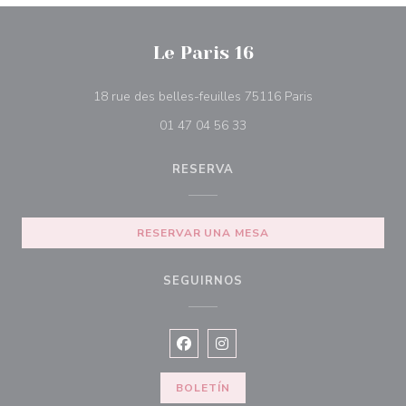
Le Paris 16
((abre en una n
18 rue des belles-feuilles 75116 Paris
01 47 04 56 33
RESERVA
RESERVAR UNA MESA
SEGUIRNOS
Facebook ((abre en una nueva vent
Instagram ((abre en una nuev
BOLETÍN