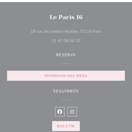
Le Paris 16
((abre en una n
18 rue des belles-feuilles 75116 Paris
01 47 04 56 33
RESERVA
RESERVAR UNA MESA
SEGUIRNOS
Facebook ((abre en una nueva vent
Instagram ((abre en una nuev
BOLETÍN