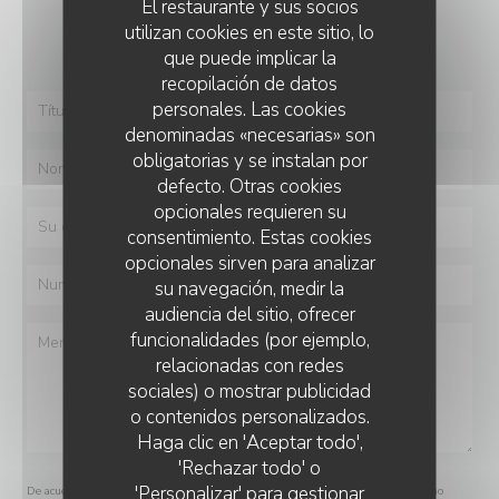
El restaurante y sus socios
¿Desea ponerse en contacto con nosotros?
utilizan cookies en este sitio, lo
Rellene el siguiente formulario.
que puede implicar la
recopilación de datos
personales. Las cookies
denominadas «necesarias» son
obligatorias y se instalan por
defecto. Otras cookies
opcionales requieren su
consentimiento. Estas cookies
opcionales sirven para analizar
su navegación, medir la
audiencia del sitio, ofrecer
funcionalidades (por ejemplo,
relacionadas con redes
sociales) o mostrar publicidad
o contenidos personalizados.
Haga clic en 'Aceptar todo',
'Rechazar todo' o
'Personalizar' para gestionar
De acuerdo con la normativa de protección de datos, puede ejercer su derecho a no