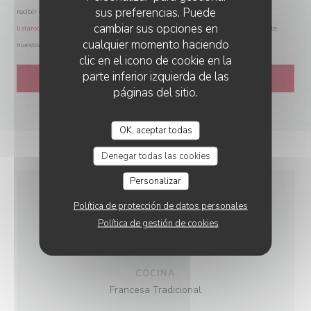
sus preferencias. Puede
recibir comunicaciones comerciales inscribiéndose en la Lista Robinson:
cambiar sus opciones en
listarobinson.es
. Para más información sobre el tratamiento de sus datos, consulte
cualquier momento haciendo
nuestra
política de privacidad
.
clic en el icono de cookie en la
parte inferior izquierda de las
páginas del sitio.
OK, aceptar todas
Denegar todas las cookies
Personalizar
Política de protección de datos personales
INFORMACIÓN
Política de gestión de cookies
GENERAL
COCINA
Francesa Tradicional