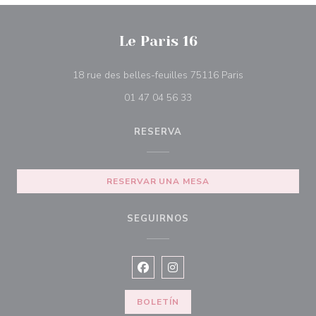
Le Paris 16
((abre en una n
18 rue des belles-feuilles 75116 Paris
01 47 04 56 33
RESERVA
RESERVAR UNA MESA
SEGUIRNOS
Facebook ((abre en una nueva vent
Instagram ((abre en una nuev
BOLETÍN