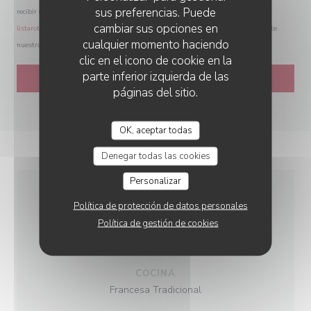
sus preferencias. Puede
recibir comunicaciones comerciales inscribiéndose en la Lista Robinson:
cambiar sus opciones en
listarobinson.es
. Para más información sobre el tratamiento de sus datos, consulte
cualquier momento haciendo
nuestra
política de privacidad
.
clic en el icono de cookie en la
parte inferior izquierda de las
páginas del sitio.
OK, aceptar todas
Denegar todas las cookies
Personalizar
Política de protección de datos personales
INFORMACIÓN
Política de gestión de cookies
GENERAL
COCINA
Francesa Tradicional