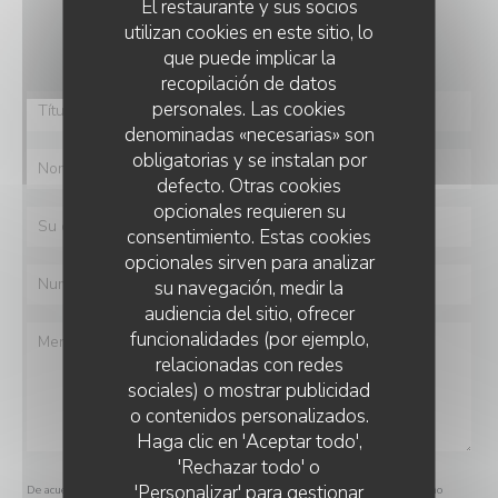
El restaurante y sus socios
¿Desea ponerse en contacto con nosotros?
utilizan cookies en este sitio, lo
Rellene el siguiente formulario.
que puede implicar la
recopilación de datos
personales. Las cookies
denominadas «necesarias» son
obligatorias y se instalan por
defecto. Otras cookies
opcionales requieren su
consentimiento. Estas cookies
opcionales sirven para analizar
su navegación, medir la
audiencia del sitio, ofrecer
funcionalidades (por ejemplo,
relacionadas con redes
sociales) o mostrar publicidad
o contenidos personalizados.
Haga clic en 'Aceptar todo',
'Rechazar todo' o
'Personalizar' para gestionar
De acuerdo con la normativa de protección de datos, puede ejercer su derecho a no