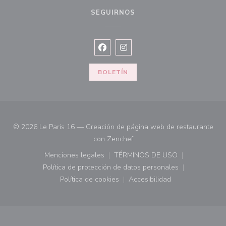
SEGUIRNOS
Facebook ((abre en una nueva vent
Instagram ((abre en una nuev
BOLETÍN
© 2026 Le Paris 16 — Creación de página web de restaurante
((abre en una nueva ventana)
con
Zenchef
Menciones legales
TÉRMINOS DE USO
((abre en una nueva ventana))
((abre en una nueva ven
Política de protección de datos personales
((abre en una nueva ventana))
Política de cookies
Accesibilidad
((abre en una nueva ventana))
((abre en una nueva ven