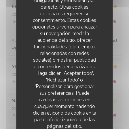
obligatorias y se instalan por
George
R
defecto. Otras cookies
opcionales requieren su
2024-02-07
- 13:00 - Invitados 2
consentimiento. Estas cookies
Servicio
:
5
/5
Ambiente
:
4
/5
Menú
:
5
/5
Calidad / Precio
:
4
/5
opcionales sirven para analizar
su navegación, medir la
audiencia del sitio, ofrecer
Always a lovely place to lunch and the personnel are just
funcionalidades (por ejemplo,
top notch.
relacionadas con redes
sociales) o mostrar publicidad
o contenidos personalizados.
Marwan
A
Haga clic en 'Aceptar todo',
2024-02-06
- 20:00 - Invitados 4
'Rechazar todo' o
Servicio
:
5
/5
Ambiente
:
5
/5
Menú
:
5
/5
Calidad / Precio
:
5
/5
'Personalizar' para gestionar
sus preferencias. Puede
cambiar sus opciones en
Nathalie
N
cualquier momento haciendo
2024-02-06
- 20:00 - Invitados 2
clic en el icono de cookie en la
Servicio
:
5
/5
Ambiente
:
3
/5
Menú
:
5
/5
Calidad / Precio
:
4
/5
parte inferior izquierda de las
páginas del sitio.