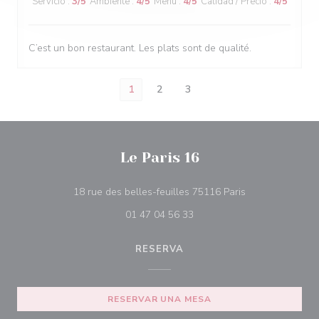
Servicio
:
3
/5
Ambiente
:
4
/5
Menú
:
4
/5
Calidad / Precio
:
4
/5
C’est un bon restaurant. Les plats sont de qualité.
1
2
3
Le Paris 16
((abre en una n
18 rue des belles-feuilles 75116 Paris
01 47 04 56 33
RESERVA
RESERVAR UNA MESA