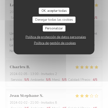
Laurent
P
OK, aceptar todas
2024-02-05
- 19:45 - Invitados 4
Servicio
:
5
/5
Ambiente
:
4
/5
Menú
:
5
/5
Calidad / Precio
:
4
/5
Denegar todas las cookies
Personalizar
Un bistrot traditionnel, comme on en trouve trop rarement
Política de protección de datos personales
à Paris. La décoration, la présentation des plats, le goût.
Política de gestión de cookies
Le service sont à la hauteur de notre tradition culinaire !
Nous recommandons.
Charles
B
2024-02-05
- 13:00 - Invitados 2
Servicio
:
5
/5
Ambiente
:
5
/5
Menú
:
5
/5
Calidad / Precio
:
4
/5
Jean Stephane
S
2024-02-02
- 21:00 - Invitados 8