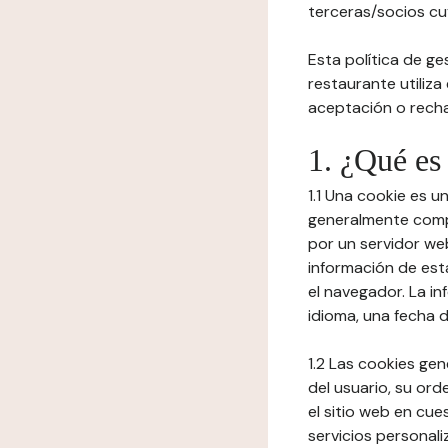
terceras/socios cuy
Esta política de ge
restaurante utiliza
aceptación o recha
1. ¿Qué es
1.1 Una cookie es 
generalmente compu
por un servidor web
información de est
el navegador. La in
idioma, una fecha 
1.2 Las cookies ge
del usuario, su ord
el sitio web en cue
servicios personali