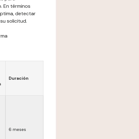
o. En términos
óptima, detectar
su solicitud.
orma
Duración
s
6 meses