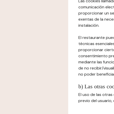
Las cookies llamada
comunicación elect
proporcionar un ser
exentas de la neces
instalación.
El restaurante pued
técnicas esenciales
proporcionar cierto
consentimiento prev
mediante las funcio
de no recibir/visua
no poder beneficiar
b) Las otras co
El uso de las otra
previo del usuario,