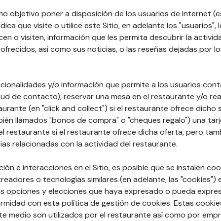
mo objetivo poner a disposición de los usuarios de Internet (e
ídica que visite o utilice este Sitio, en adelante los "usuarios", 
licen o visiten, información que les permita descubrir la activi
ofrecidos, así como sus noticias, o las reseñas dejadas por lo
cionalidades y/o información que permite a los usuarios cont
tud de contacto), reservar una mesa en el restaurante y/o rea
taurante (en "click and collect") si el restaurante ofrece dicho
ién llamados "bonos de compra" o "cheques regalo") una tarj
 restaurante si el restaurante ofrece dicha oferta, pero tam
ias relacionadas con la actividad del restaurante.
ón e interacciones en el Sitio, es posible que se instalen coo
treadores o tecnologías similares (en adelante, las "cookies")
 las opciones y elecciones que haya expresado o pueda expres
idad con esta política de gestión de cookies. Estas cookie
te medio son utilizados por el restaurante así como por emp