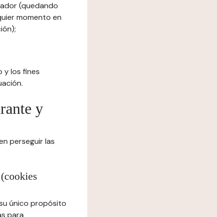
egador (quedando
lquier momento en
ión);
 y los fines
uación.
urante y
en perseguir las
 (cookies
 su único propósito
as para