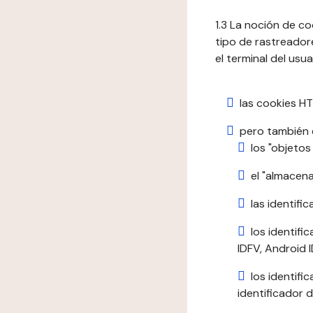
1.3 La noción de c
tipo de rastreadore
el terminal del usua
las cookies HT
pero también e
los "objetos
el "almacen
las identific
los identifi
IDFV, Android ID
los identif
identificador d