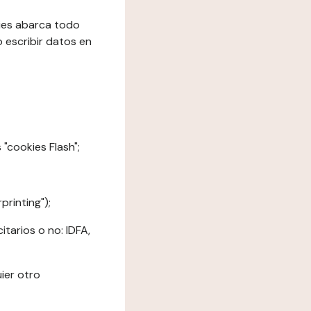
kies abarca todo
o escribir datos en
"cookies Flash";
printing");
tarios o no: IDFA,
ier otro