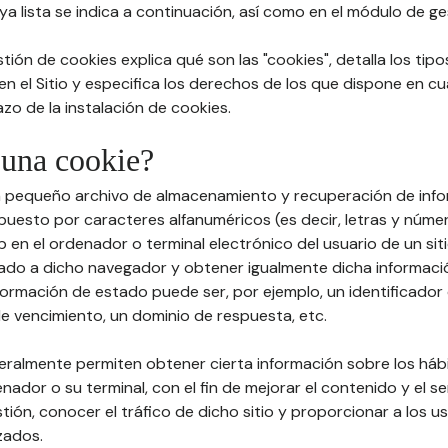
a lista se indica a continuación, así como en el módulo de ge
stión de cookies explica qué son las "cookies", detalla los tip
 en el Sitio y especifica los derechos de los que dispone en cu
zo de la instalación de cookies.
 una cookie?
un pequeño archivo de almacenamiento y recuperación de info
esto por caracteres alfanuméricos (es decir, letras y núme
 en el ordenador o terminal electrónico del usuario de un sit
ado a dicho navegador y obtener igualmente dicha informaci
formación de estado puede ser, por ejemplo, un identificador 
de vencimiento, un dominio de respuesta, etc.
neralmente permiten obtener cierta información sobre los há
enador o su terminal, con el fin de mejorar el contenido y el se
stión, conocer el tráfico de dicho sitio y proporcionar a los u
zados.