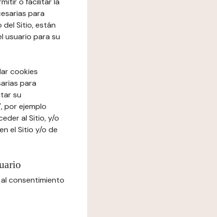
tir o facilitar la
cesarias para
del Sitio, están
el usuario para su
lar cookies
sarias para
itar su
", por ejemplo
der al Sitio, y/o
n el Sitio y/o de
uario
 al consentimiento