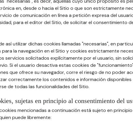
s "necesarias", es decir, aquellas cuyo único propósito es permi
rónica en, desde o hacia el Sitio o que son estrictamente ne
vicio de comunicación en línea a petición expresa del usuario 
idad, para el editor del Sitio, de solicitar el consentimiento d
e así utilizar dichas cookies llamadas "necesarias", en particu
 para la navegación en el Sitio y cookies estrictamente nece
s servicios solicitados explícitamente por el usuario, sin solic
io. Si el usuario desactiva estas cookies de "funcionamiento
nes que ofrece su navegador, corre el riesgo de no poder acce
lizar correctamente los contenidos e información disponibles e
se de todas las funcionalidades del Sitio.
okies, sujetas en principio al consentimiento del us
s cookies mencionadas a continuación está sujeto en principio
 quien puede libremente: