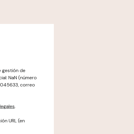
e gestión de
cial: NaN (número
147045633, correo
legales
.
ción URL (en