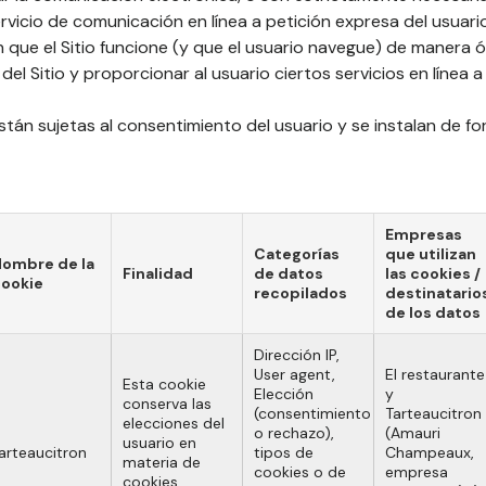
rvicio de comunicación en línea a petición expresa del usuari
n que el Sitio funcione (y que el usuario navegue) de manera 
l Sitio y proporcionar al usuario ciertos servicios en línea a 
stán sujetas al consentimiento del usuario y se instalan de f
Empresas
Categorías
que utilizan
ombre de la
Finalidad
de datos
las cookies /
ookie
recopilados
destinatario
de los datos
Dirección IP,
User agent,
El restaurante
Esta cookie
Elección
y
conserva las
(consentimiento
Tarteaucitron
elecciones del
o rechazo),
(Amauri
usuario en
arteaucitron
tipos de
Champeaux,
materia de
cookies o de
empresa
cookies