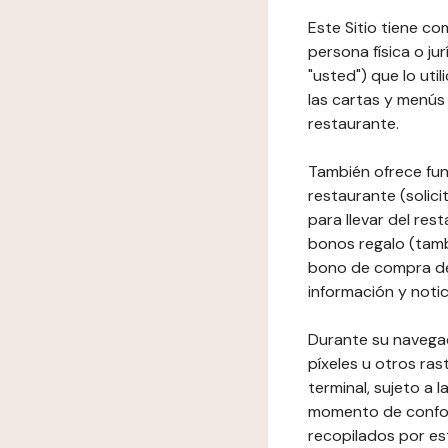
Este Sitio tiene co
persona física o jur
"usted") que lo uti
las cartas y menús 
restaurante.
También ofrece fun
restaurante (solici
para llevar del res
bonos regalo (tamb
bono de compra del
información y notic
Durante su navegaci
píxeles u otros ras
terminal, sujeto a
momento de conform
recopilados por es