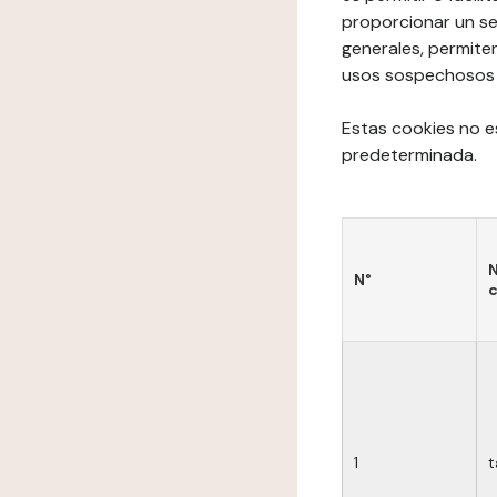
proporcionar un se
generales, permite
usos sospechosos de
Estas cookies no e
predeterminada.
N
N°
c
1
t