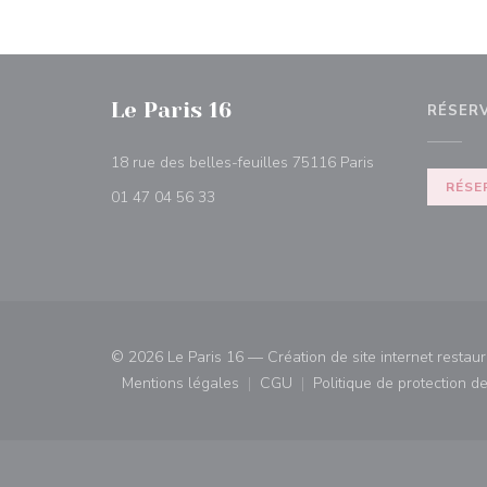
Le Paris 16
RÉSER
((ouvre une nouv
18 rue des belles-feuilles 75116 Paris
RÉSE
01 47 04 56 33
© 2026 Le Paris 16 — Création de site internet restau
Mentions légales
CGU
Politique de protection 
((ouvre une nouvelle fenêtre))
((ouvre une nouvelle fenêtre)