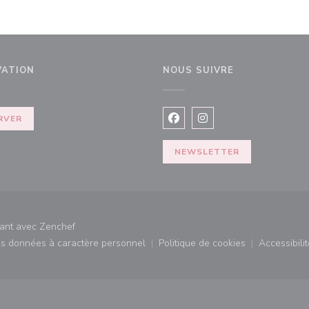
VATION
NOUS SUIVRE
elle fenêtre))
RVER
Facebook ((ouvre une nouvel
Instagram ((ouvre une 
NEWSLETTER
((ouvre une nouvelle fenêtre))
rant avec
Zenchef
des données à caractère personnel
Politique de cookies
Accessibilit
)
((ouvre une nouvelle fenêtre))
((ouvre une nouvelle fe
((ouv