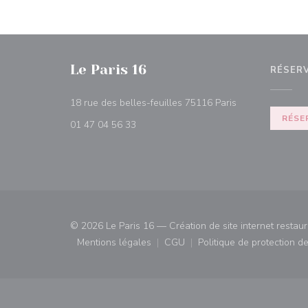
Le Paris 16
RÉSER
((ouvre une nouv
18 rue des belles-feuilles 75116 Paris
RÉSE
01 47 04 56 33
© 2026 Le Paris 16 — Création de site internet restau
Mentions légales
CGU
Politique de protection 
((ouvre une nouvelle fenêtre))
((ouvre une nouvelle fenêtre)