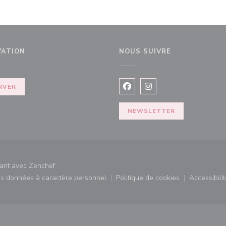
VATION
NOUS SUIVRE
elle fenêtre))
RVER
Facebook ((ouvre une nouvel
Instagram ((ouvre une 
NEWSLETTER
((ouvre une nouvelle fenêtre))
rant avec
Zenchef
des données à caractère personnel
Politique de cookies
Accessibilit
)
((ouvre une nouvelle fenêtre))
((ouvre une nouvelle fe
((ouv