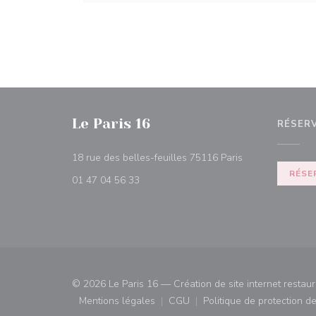
Le Paris 16
RÉSER
((ouvre une nouv
18 rue des belles-feuilles 75116 Paris
RÉSE
01 47 04 56 33
© 2026 Le Paris 16 — Création de site internet restau
Mentions légales
CGU
Politique de protection 
((ouvre une nouvelle fenêtre))
((ouvre une nouvelle fenêtre)