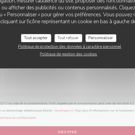
gation, mesurer l'audience du site, proposer des fonctionnalité
Vous désirez nous contacter ?
 ou afficher des publicités ou contenus personnalisés. Clique
Remplissez le formulaire ci-dessous !
 ou « Personnaliser » pour gérer vos préférences. Vous pouvez 
liquant sur l'icône représentant un cookie en bas à gauche d
Tout accepter
Tout refuser
Personnaliser
Politique de protection des données à caractère personnel
Politique de gestion des cookies
L.223-2 du code de la consommation, il est rappelé que le consommateur peut user de son droit à s'i
on au démarchage téléphonique Bloctel :
bloctel.gouv.fr
. Pour plus d'informations sur le traitement
politique de confidentialité
.