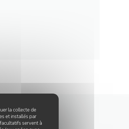
quer la collecte de
s et installés par
facultatifs servent à