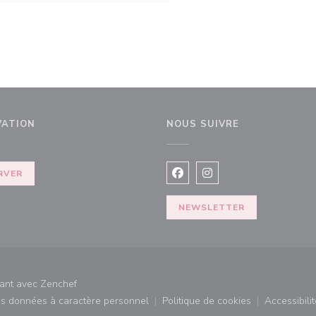
VATION
NOUS SUIVRE
elle fenêtre))
RVER
Facebook ((ouvre une nouvel
Instagram ((ouvre une 
NEWSLETTER
((ouvre une nouvelle fenêtre))
rant avec
Zenchef
des données à caractère personnel
Politique de cookies
Accessibilit
)
((ouvre une nouvelle fenêtre))
((ouvre une nouvelle fe
((ouv