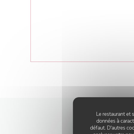
Le restaurant et s
données à caractè
défaut. D'autres coo