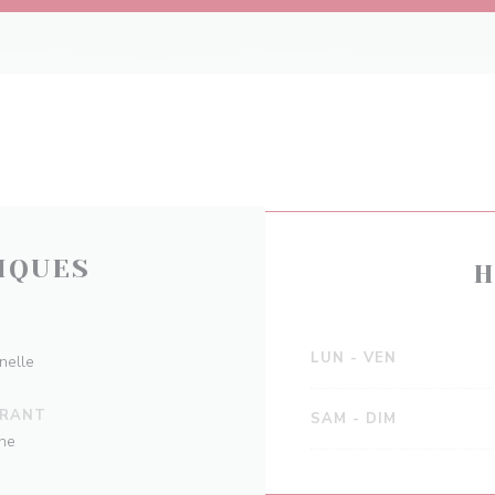
IQUES
H
LUN
-
VEN
nelle
URANT
SAM
-
DIM
nne