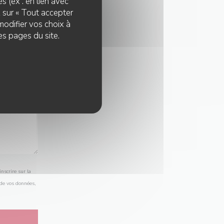
s (ex : en lien avec
z sur « Tout accepter
modifier vos choix à
es pages du site.
nscrire sur la
 de vos données,