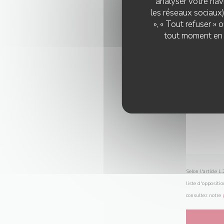
analyser votre navi
les réseaux sociaux)
», « Tout refuser »
tout moment en c
Selon l'article 
liste d'oppositi
consultez notre