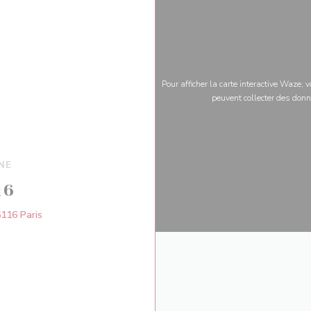
Pour afficher la carte interactive Waze,
peuvent collecter des donn
NE
16
((ouvre une nouvelle fenêtre))
5116 Paris