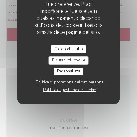
tue preferenze. Puoi
iscrivendoti al Registro Pubblico delle Opposizioni:
registrodelleopposizioni.it
. Per
modificare le tue scelte in
maggiori informazioni sul trattamento dei tuoi dati, consulta la nostra
informativa
qualsiasi momento cliccando
sulla privacy
.
sull'icona del cookie in basso a
sinistra delle pagine del sito.
Ok, accetta tutto
Rifiuta tutti i cookie
Personalizza
Politica di protezione dei dati personali
Politica di gestione dei cookie
INFORMAZIONI
PRATICHE
CUCINA
Tradizionale francese