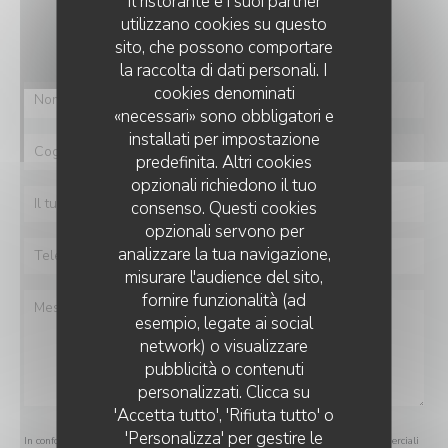
Il ristorante e i suoi partner
Vuoi contattarci?
utilizzano cookies su questo
Compila il modulo sottostante!
sito, che possono comportare
la raccolta di dati personali. I
cookies denominati
«necessari» sono obbligatori e
installati per impostazione
predefinita. Altri cookies
opzionali richiedono il tuo
consenso. Questi cookies
opzionali servono per
analizzare la tua navigazione,
misurare l'audience del sito,
fornire funzionalità (ad
esempio, legate ai social
network) o visualizzare
pubblicità o contenuti
personalizzati. Clicca su
'Accetta tutto', 'Rifiuta tutto' o
'Personalizza' per gestire le
In conformità al Codice del Consumo, hai il diritto di opporti alle chiamate commerciali