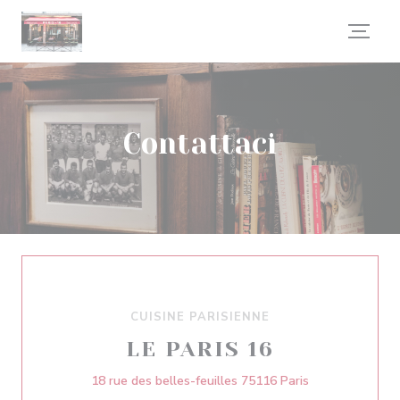
Personalizzazione delle tue scelte sui cookie
Contattaci
CUISINE PARISIENNE
LE PARIS 16
((apre una nuov
18 rue des belles-feuilles 75116 Paris