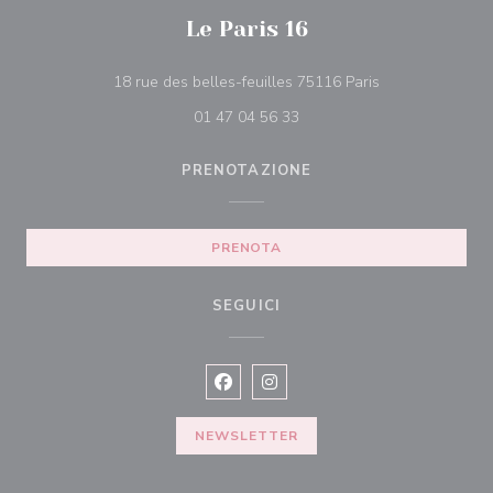
Le Paris 16
((apre una nuova
18 rue des belles-feuilles 75116 Paris
01 47 04 56 33
PRENOTAZIONE
PRENOTA
SEGUICI
Facebook ((apre una nuova finestra)
Instagram ((apre una nuova fi
NEWSLETTER