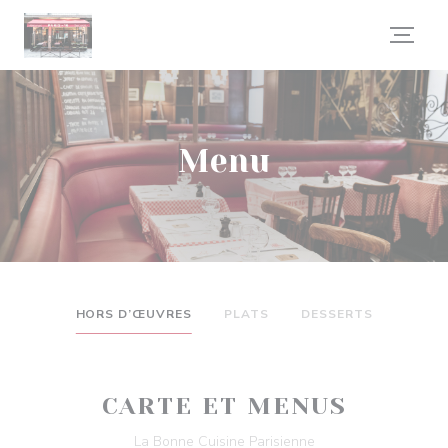
Personalizzazione delle tue scelte sui cookie
Menu
HORS D’ŒUVRES
PLATS
DESSERTS
CARTE ET MENUS
La Bonne Cuisine Parisienne