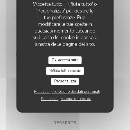
'Accetta tutto', 'Rifiuta tutto' o
35,00 EUR
'Personalizza' per gestire le
tue preferenze. Puoi
modificare le tue scelte in
Bouchée à la Reine
qualsiasi momento cliccando
35,00 EUR
sull'icona del cookie in basso a
sinistra delle pagine del sito.
Poulet au Vin Jaune et aux Morilles
Ok, accetta tutto
30,00 EUR
Rifiuta tutti i cookie
Personalizza
Quenelles de Brochet comme à
Nantua
Politica di protezione dei dati personali
25,00 EUR
Politica di gestione dei cookie
DESSERTS