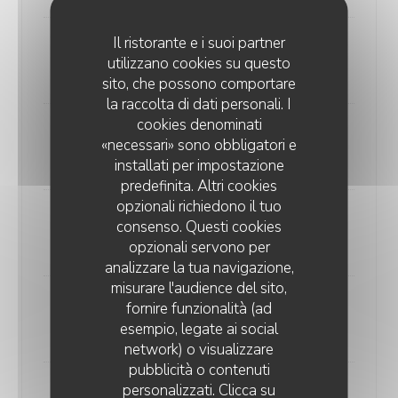
Il ristorante e i suoi partner
Filet Sauce Morilles
utilizzano cookies su questo
35,00 EUR
sito, che possono comportare
la raccolta di dati personali. I
cookies denominati
Onglet aux Echalotes
«necessari» sono obbligatori e
22,00 EUR
installati per impostazione
predefinita. Altri cookies
opzionali richiedono il tuo
Rognons de Veau à la Moutarde
consenso. Questi cookies
25,00 EUR
opzionali servono per
analizzare la tua navigazione,
misurare l'audience del sito,
fornire funzionalità (ad
Poisson du Jour
esempio, legate ai social
Prix selon arrivage
network) o visualizzare
pubblicità o contenuti
personalizzati. Clicca su
Filet sauce Morilles