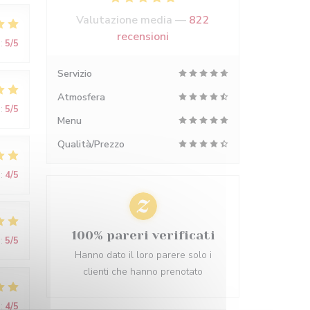
Valutazione media —
822
recensioni
:
5
/5
Servizio
Atmosfera
:
5
/5
Menu
Qualità/Prezzo
:
4
/5
100% pareri verificati
:
5
/5
Hanno dato il loro parere solo i
clienti che hanno prenotato
:
4
/5