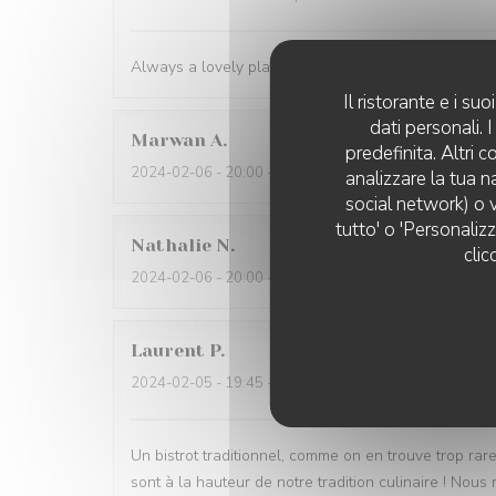
Always a lovely place to lunch and the personnel ar
Il ristorante e i s
dati personali.
Marwan
A
predefinita. Altri 
2024-02-06
- 20:00 - Ospiti 4
analizzare la tua n
social network) o v
tutto' o 'Personaliz
Nathalie
N
clic
2024-02-06
- 20:00 - Ospiti 2
Laurent
P
2024-02-05
- 19:45 - Ospiti 4
Un bistrot traditionnel, comme on en trouve trop rare
sont à la hauteur de notre tradition culinaire ! No