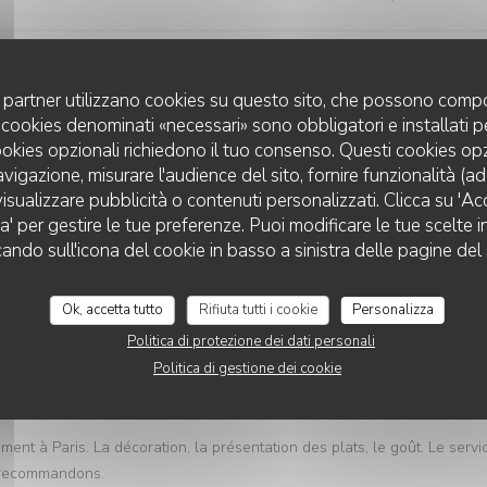
e just top notch.
uoi partner utilizzano cookies su questo sito, che possono compo
 I cookies denominati «necessari» sono obbligatori e installati 
cookies opzionali richiedono il tuo consenso. Questi cookies o
Servizio
:
5
/5
Atmosfera
:
5
/5
Cucina
:
5
/5
Qualità / Prezzo
avigazione, misurare l'audience del sito, fornire funzionalità (a
isualizzare pubblicità o contenuti personalizzati. Clicca su 'Acce
za' per gestire le tue preferenze. Puoi modificare le tue scelte
cando sull'icona del cookie in basso a sinistra delle pagine del 
Servizio
:
5
/5
Atmosfera
:
3
/5
Cucina
:
5
/5
Qualità / Prezzo
Ok, accetta tutto
Rifiuta tutti i cookie
Personalizza
Politica di protezione dei dati personali
Politica di gestione dei cookie
Servizio
:
5
/5
Atmosfera
:
4
/5
Cucina
:
5
/5
Qualità / Prezzo
ment à Paris. La décoration, la présentation des plats, le goût. Le servi
us recommandons.