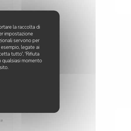
rtare la raccolta di
per impostazione
pzionali servono per
:
5
/5
d esempio, legate ai
tta tutto', 'Rifiuta
 in qualsiasi momento
sito.
:
4
/5
:
4
/5
ce