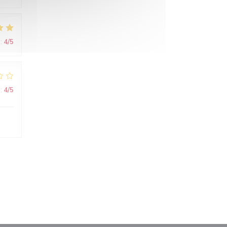
:
4
/5
:
4
/5