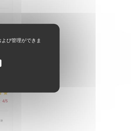
および管理ができま
:
5
/5
:
4
/5
:
4
/5
ce