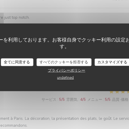
e just top notch.
ーを利用しております。お客様自身でクッキー利用の設定
サービス
:
5
/5
雰囲気
:
5
/5
メニュー
:
5
/5
品質-価格
す。
全てに同意する
すべてのクッキーを拒否する
カスタマイズする
プライバシーポリシー
サービス
:
5
/5
雰囲気
:
3
/5
メニュー
:
5
/5
品質-価格
undefined
サービス
:
5
/5
雰囲気
:
4
/5
メニュー
:
5
/5
品質-価格
ment à Paris. La décoration, la présentation des plats, le goût. Le servi
us recommandons.