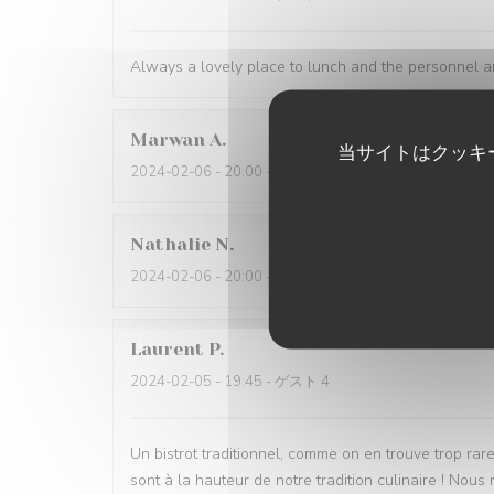
Always a lovely place to lunch and the personnel ar
Marwan
A
当サイトはクッキ
2024-02-06
- 20:00 - ゲスト 4
Nathalie
N
2024-02-06
- 20:00 - ゲスト 2
Laurent
P
2024-02-05
- 19:45 - ゲスト 4
Un bistrot traditionnel, comme on en trouve trop rare
sont à la hauteur de notre tradition culinaire ! No