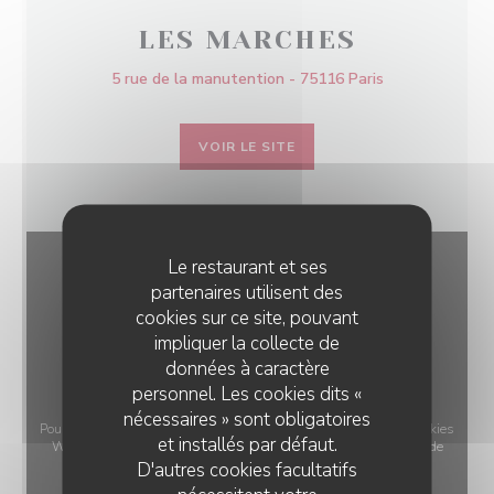
LES MARCHES
5 rue de la manutention - 75116 Paris
VOIR LE SITE
Le restaurant et ses
partenaires utilisent des
cookies sur ce site, pouvant
impliquer la collecte de
données à caractère
personnel. Les cookies dits «
nécessaires » sont obligatoires
Pour afficher la carte interactive Waze, vous devez accepter les cookies
et installés par défaut.
Waze Map (Google). Ces cookies peuvent collecter des données de
D'autres cookies facultatifs
navigation et de localisation.
Autoriser