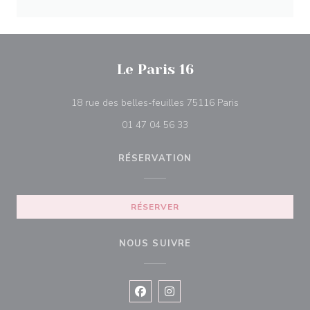
Le Paris 16
((ouvre une nouv
18 rue des belles-feuilles 75116 Paris
01 47 04 56 33
RÉSERVATION
RÉSERVER
NOUS SUIVRE
Facebook ((ouvre une nouvelle fenê
Instagram ((ouvre une nouvell