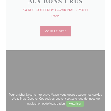
AUX BONS CRUS
54 RUE GODEFROY CAVAIGNAC - 75011
Paris
VOIR LE SITE
Pour afficher la carte interactive Waze, vous devez accepter les cookies
Waze Map (Google). Ces cookies peuvent collecter des données de
navigation et de localisation.
Autoriser