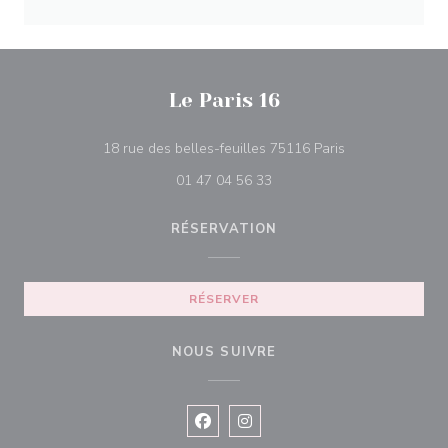
Le Paris 16
((ouvre une nouv
18 rue des belles-feuilles 75116 Paris
01 47 04 56 33
RÉSERVATION
RÉSERVER
NOUS SUIVRE
Facebook ((ouvre une nouvelle fenê
Instagram ((ouvre une nouvell