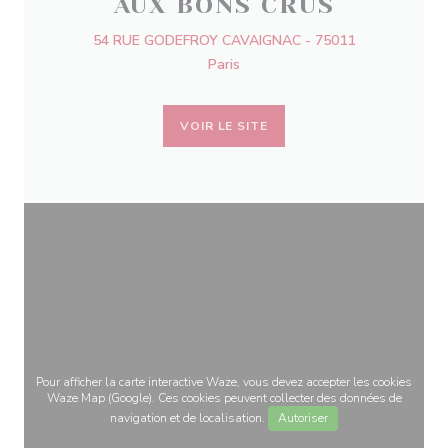
AUX BONS CRUS
54 RUE GODEFROY CAVAIGNAC - 75011
Paris
VOIR LE SITE
Pour afficher la carte interactive Waze, vous devez accepter les cookies
Waze Map (Google). Ces cookies peuvent collecter des données de
navigation et de localisation.
Autoriser