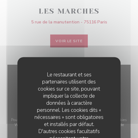
LES MARCHES
5 rue de la manutention - 75116 Paris
VOIR LE SITE
Le restaurant et ses
partenaires utilisent des
cookies sur ce site, pouvant
impliquer la collecte de
données à caractère
personnel. Les cookies dits «
nécessaires » sont obligatoires
Pour afficher la carte interactive Waze, vous devez accepter les cookies
et installés par défaut.
Waze Map (Google). Ces cookies peuvent collecter des données de
D'autres cookies facultatifs
navigation et de localisation.
Autoriser