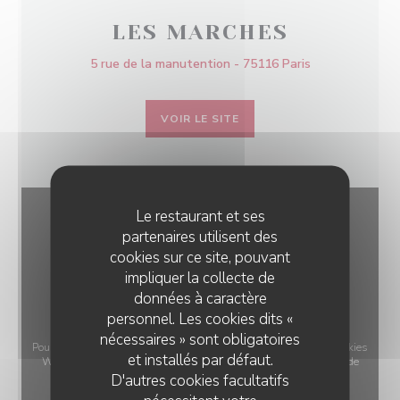
LES MARCHES
5 rue de la manutention - 75116 Paris
VOIR LE SITE
Le restaurant et ses
partenaires utilisent des
cookies sur ce site, pouvant
impliquer la collecte de
données à caractère
personnel. Les cookies dits «
nécessaires » sont obligatoires
Pour afficher la carte interactive Waze, vous devez accepter les cookies
et installés par défaut.
Waze Map (Google). Ces cookies peuvent collecter des données de
D'autres cookies facultatifs
navigation et de localisation.
Autoriser