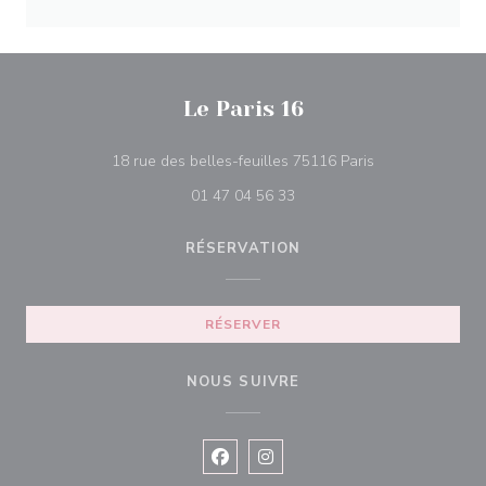
Le Paris 16
((ouvre une nouv
18 rue des belles-feuilles 75116 Paris
01 47 04 56 33
RÉSERVATION
RÉSERVER
NOUS SUIVRE
Facebook ((ouvre une nouvelle fenê
Instagram ((ouvre une nouvell