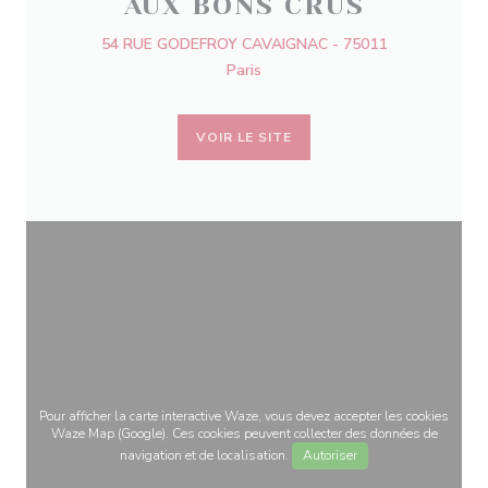
AUX BONS CRUS
54 RUE GODEFROY CAVAIGNAC - 75011
Paris
VOIR LE SITE
Pour afficher la carte interactive Waze, vous devez accepter les cookies
Waze Map (Google). Ces cookies peuvent collecter des données de
navigation et de localisation.
Autoriser