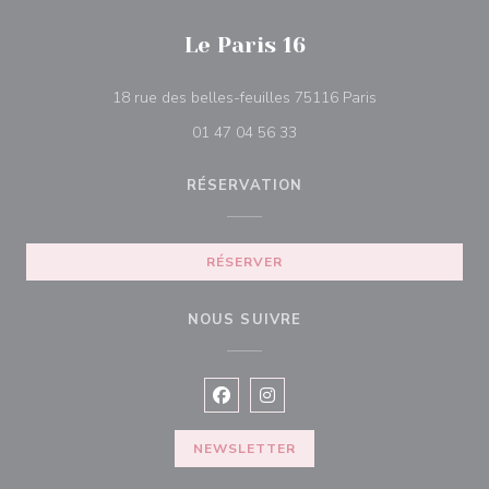
Le Paris 16
((ouvre une nouv
18 rue des belles-feuilles 75116 Paris
01 47 04 56 33
RÉSERVATION
RÉSERVER
NOUS SUIVRE
Facebook ((ouvre une nouvelle fenê
Instagram ((ouvre une nouvell
NEWSLETTER