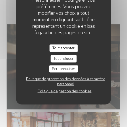
Personnaliser » pour gérer vos
préférences. Vous pouvez
LE RESTAURANT
modifier vos choix à tout
moment en cliquant sur l'icône
représentant un cookie en bas
à gauche des pages du site.
Tout accepter
Tout refuser
Personnaliser
Politique de protection des données à caractère
personnel
Politique de gestion des cookies