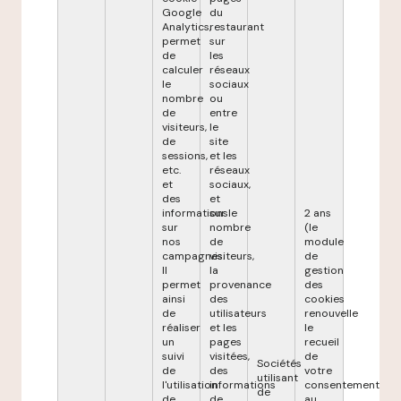
Google
du
Analytics,
restaurant
permet
sur
de
les
calculer
réseaux
le
sociaux
nombre
ou
de
entre
visiteurs,
le
de
site
sessions,
et les
etc.
réseaux
et
sociaux,
des
et
informations
sur le
2 ans
sur
nombre
(le
nos
de
module
campagnes.
visiteurs,
de
Il
la
gestion
permet
provenance
des
ainsi
des
cookies
de
utilisateurs
renouvelle
réaliser
et les
le
un
pages
recueil
suivi
visitées,
de
Sociétés
de
des
votre
utilisant
l'utilisation
informations
consentement
de
de
de
au