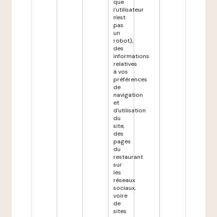
que
l'utilisateur
n'est
pas
un
robot),
des
informations
relatives
à vos
préférences
de
navigation
et
d'utilisation
du
site,
des
pages
du
restaurant
sur
les
réseaux
sociaux,
voire
de
sites