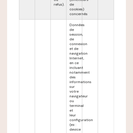
refus).
de
cookies)
concernés
Données
de
session,
de
connexion
et de
navigation
Internet,
en ce
incluant
notamment
des
informations
sur
votre
navigateur
ou
terminal
et
leur
configuration
(ex :
device