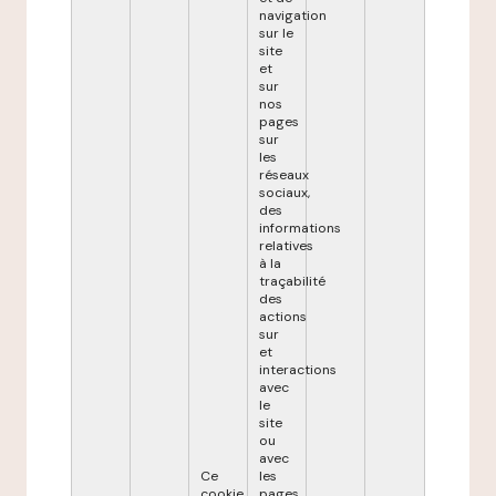
navigation
sur le
site
et
sur
nos
pages
sur
les
réseaux
sociaux,
des
informations
relatives
à la
traçabilité
des
actions
sur
et
interactions
avec
le
site
ou
avec
Ce
les
cookie
pages