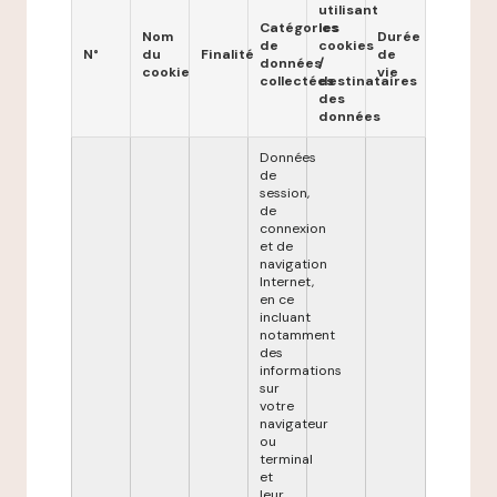
utilisant
Catégories
les
Nom
Durée
de
cookies
N°
du
Finalité
de
données
/
cookie
vie
collectées
destinataires
des
données
Données
de
session,
de
connexion
et de
navigation
Internet,
en ce
incluant
notamment
des
informations
sur
votre
navigateur
ou
terminal
et
leur