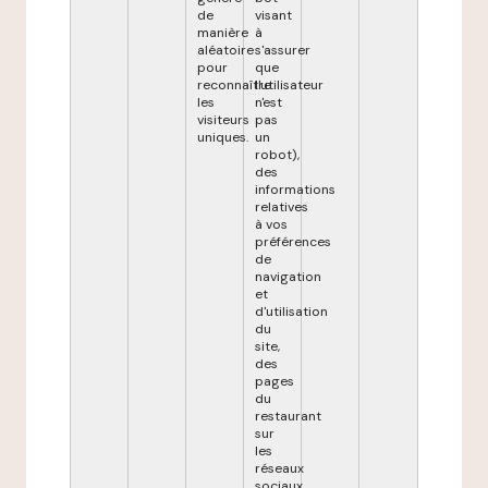
de
visant
manière
à
aléatoire
s'assurer
pour
que
reconnaître
l'utilisateur
les
n'est
visiteurs
pas
uniques.
un
robot),
des
informations
relatives
à vos
préférences
de
navigation
et
d'utilisation
du
site,
des
pages
du
restaurant
sur
les
réseaux
sociaux,