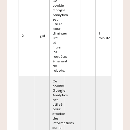
Ce
cookie
Google
Analytics
est
utilisé
pour
diminuer
1
2
_gat
lire
minute
et
filtrer
les
requêtes
émanant
de
robots.
Ce
cookie
Google
Analytics
est
utilisé
pour
stocker
des
informations
sur la