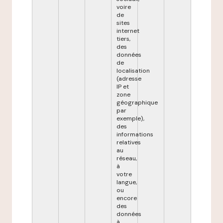
voire
de
sites
internet
tiers,
des
données
de
localisation
(adresse
IP et
zone
géographique
par
exemple),
des
informations
relatives
au
réseau,
à
votre
langue,
ou
encore
des
données
à