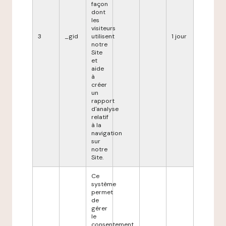
façon
dont
les
visiteurs
3
_gid
utilisent
1 jour
notre
Site
et
aide
à
créer
un
rapport
d'analyse
relatif
à la
navigation
sur
notre
Site.
Ce
système
permet
de
gérer
le
consentement