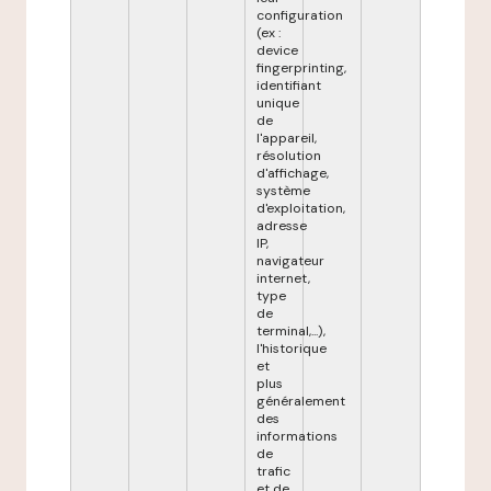
configuration
(ex :
device
fingerprinting,
identifiant
unique
de
l'appareil,
résolution
d'affichage,
système
d'exploitation,
adresse
IP,
navigateur
internet,
type
de
terminal,...),
l'historique
et
plus
généralement
des
informations
de
trafic
et de