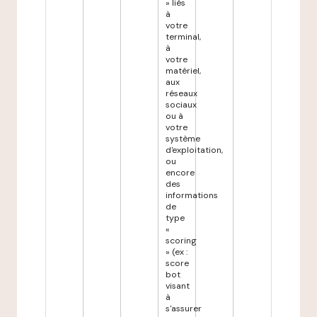
» liés
à
votre
terminal,
à
votre
matériel,
aux
réseaux
sociaux
ou à
votre
système
d'exploitation,
ou
encore
des
informations
de
type
«
scoring
» (ex :
score
bot
visant
à
s'assurer