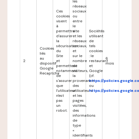
les
réseaux
Ces
sociaux
cookies
ou
visent
entre
à
le
permettre
site
Sociétés
d'assurer
et les
utilisant
la
réseaux
de
sécurisation
sociaux,
tels
Cookies
du
et
cookies
liés
Site
sur le
: le
au
6
2
et
nombre
restaurant
dispositif
mois
permettent
de
et
Google
notamment
visiteurs,
Google
Recaptcha
de
la
(cf.
s'assurer
provenance
https://policies.google.
que
des
ou
l'utilisateur
utilisateurs
https://policies.google.
n'est
et les
pas
pages
un
visitées,
robot.
des
informations
de
type
«
identifiants