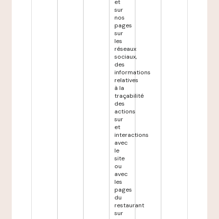
et
sur
nos
pages
sur
les
réseaux
sociaux,
des
informations
relatives
à la
traçabilité
des
actions
sur
et
interactions
avec
le
site
ou
avec
les
pages
du
restaurant
sur