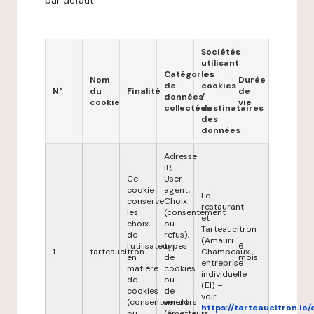
par défaut.
Sociétés
utilisant
Catégories
les
Nom
Durée
de
cookies
N°
du
Finalité
de
données
/
cookie
vie
collectées
destinataires
des
données
Adresse
IP,
Ce
User
cookie
agent,
Le
conserve
Choix
restaurant
les
(consentement
et
choix
ou
Tarteaucitron
de
refus),
(Amauri
l'utilisateur
types
6
1
tarteaucitron
Champeaux,
en
de
mois
entreprise
matière
cookies
individuelle
de
ou
(EI) –
cookies
de
voir
(consentement
vendors
https://tarteaucitron.io/
ou
(émetteurs