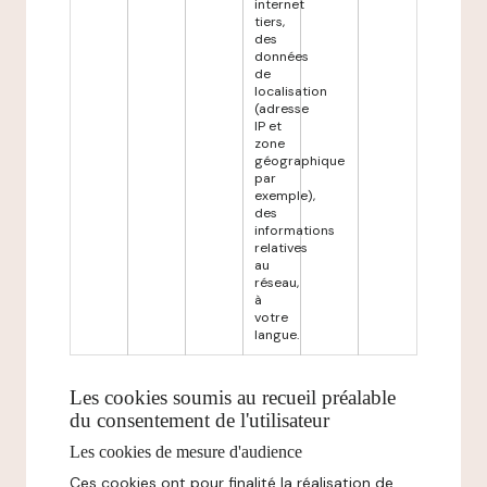
internet
tiers,
des
données
de
localisation
(adresse
IP et
zone
géographique
par
exemple),
des
informations
relatives
au
réseau,
à
votre
langue.
Les cookies soumis au recueil préalable
du consentement de l'utilisateur
Les cookies de mesure d'audience
Ces cookies ont pour finalité la réalisation de