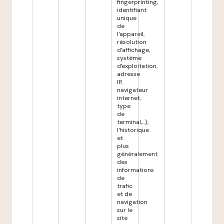
fingerprinting,
identifiant
unique
de
l'appareil,
résolution
d'affichage,
système
d'exploitation,
adresse
IP,
navigateur
internet,
type
de
terminal,...),
l'historique
et
plus
généralement
des
informations
de
trafic
et de
navigation
sur le
site