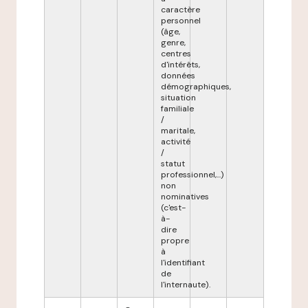
caractère
personnel
(âge,
genre,
centres
d'intérêts,
données
démographiques,
situation
familiale
/
maritale,
activité
/
statut
professionnel,...)
non
nominatives
(c'est-
à-
dire
propre
à
l'identifiant
de
l'internaute).