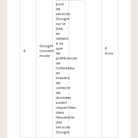
pour
les
services
Google
sur le
Site,
en
veillant
à ce
Google
que
6
4
consent
les
mois
mode
préférences
de
l'utilisateur
en
matière
de
collecte
de
données
soient
respectées
dans
l'ensemble
des
services
Google.