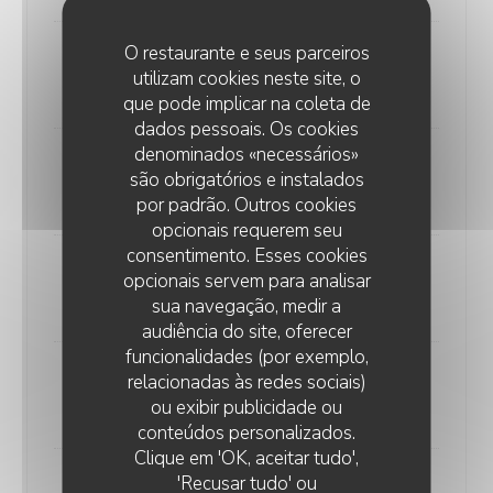
O restaurante e seus parceiros
Filet Sauce Morilles
utilizam cookies neste site, o
35,00 EUR
que pode implicar na coleta de
dados pessoais. Os cookies
denominados «necessários»
Onglet aux Echalotes
são obrigatórios e instalados
22,00 EUR
por padrão. Outros cookies
opcionais requerem seu
consentimento. Esses cookies
Rognons de Veau à la Moutarde
opcionais servem para analisar
25,00 EUR
sua navegação, medir a
audiência do site, oferecer
funcionalidades (por exemplo,
relacionadas às redes sociais)
Poisson du Jour
ou exibir publicidade ou
Prix selon arrivage
conteúdos personalizados.
Clique em 'OK, aceitar tudo',
'Recusar tudo' ou
Filet sauce Morilles