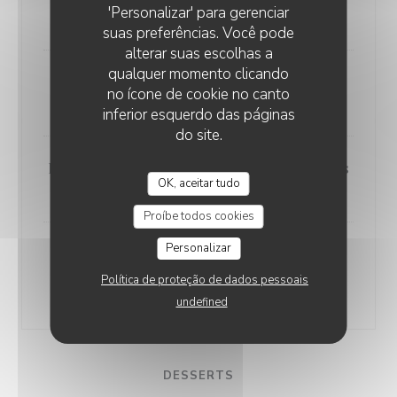
'Personalizar' para gerenciar
35,00 EUR
suas preferências. Você pode
alterar suas escolhas a
qualquer momento clicando
Bouchée à la Reine
no ícone de cookie no canto
35,00 EUR
inferior esquerdo das páginas
do site.
Poulet au Vin Jaune et aux Morilles
OK, aceitar tudo
30,00 EUR
Proíbe todos cookies
Personalizar
Quenelles de Brochet comme à
Nantua
Política de proteção de dados pessoais
25,00 EUR
undefined
DESSERTS