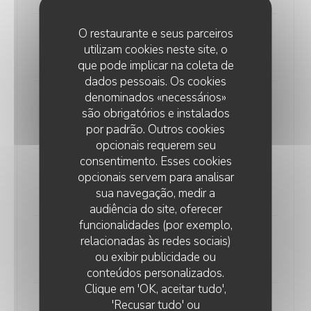
O restaurante e seus parceiros
Filet Sauce Morilles
utilizam cookies neste site, o
35,00 EUR
que pode implicar na coleta de
dados pessoais. Os cookies
denominados «necessários»
Onglet aux Echalotes
são obrigatórios e instalados
22,00 EUR
por padrão. Outros cookies
opcionais requerem seu
consentimento. Esses cookies
Rognons de Veau à la Moutarde
opcionais servem para analisar
25,00 EUR
sua navegação, medir a
audiência do site, oferecer
funcionalidades (por exemplo,
relacionadas às redes sociais)
Poisson du Jour
ou exibir publicidade ou
Prix selon arrivage
conteúdos personalizados.
Clique em 'OK, aceitar tudo',
'Recusar tudo' ou
Filet sauce Morilles