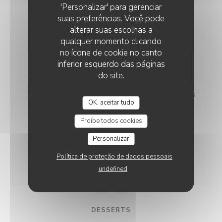
'Personalizar' para gerenciar
35,00 EUR
suas preferências. Você pode
alterar suas escolhas a
qualquer momento clicando
Bouchée à la Reine
no ícone de cookie no canto
35,00 EUR
inferior esquerdo das páginas
do site.
Poulet au Vin Jaune et aux Morilles
OK, aceitar tudo
30,00 EUR
Proíbe todos cookies
Personalizar
Quenelles de Brochet comme à
Nantua
Política de proteção de dados pessoais
25,00 EUR
undefined
DESSERTS