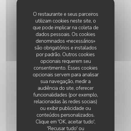
O restaurante e seus parceiros
Filet Sauce Morilles
utilizam cookies neste site, o
35,00 EUR
que pode implicar na coleta de
dados pessoais. Os cookies
denominados «necessários»
Onglet aux Echalotes
são obrigatórios e instalados
22,00 EUR
por padrão. Outros cookies
opcionais requerem seu
consentimento. Esses cookies
Rognons de Veau à la Moutarde
opcionais servem para analisar
25,00 EUR
sua navegação, medir a
audiência do site, oferecer
funcionalidades (por exemplo,
relacionadas às redes sociais)
Poisson du Jour
ou exibir publicidade ou
Prix selon arrivage
conteúdos personalizados.
Clique em 'OK, aceitar tudo',
'Recusar tudo' ou
Filet sauce Morilles