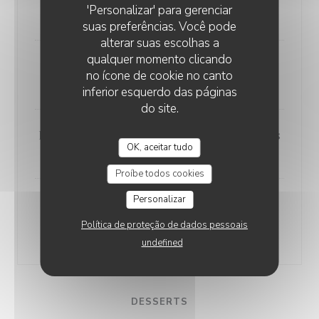
'Personalizar' para gerenciar
35,00 EUR
suas preferências. Você pode
alterar suas escolhas a
qualquer momento clicando
Bouchée à la Reine
no ícone de cookie no canto
35,00 EUR
inferior esquerdo das páginas
do site.
Poulet au Vin Jaune et aux Morilles
OK, aceitar tudo
30,00 EUR
Proíbe todos cookies
Personalizar
Quenelles de Brochet comme à
Nantua
Política de proteção de dados pessoais
25,00 EUR
undefined
DESSERTS