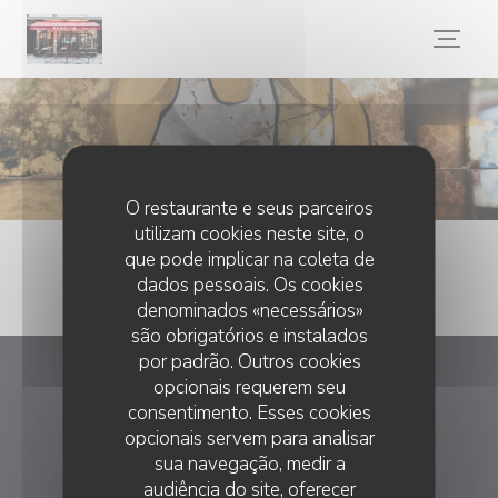
Painel de Gerenciamento de Cookies
O restaurante e seus parceiros
utilizam cookies neste site, o
que pode implicar na coleta de
dados pessoais. Os cookies
denominados «necessários»
são obrigatórios e instalados
por padrão. Outros cookies
opcionais requerem seu
Le Paris 16
consentimento. Esses cookies
opcionais servem para analisar
((abre numa nova
18 rue des belles-feuilles 75116 Paris
sua navegação, medir a
01 47 04 56 33
audiência do site, oferecer