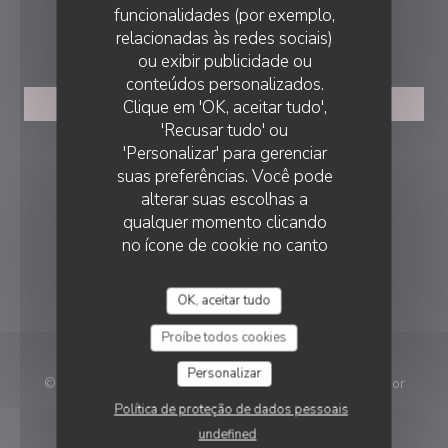
funcionalidades (por exemplo,
RESERVA
relacionadas às redes sociais)
ou exibir publicidade ou
conteúdos personalizados.
Clique em 'OK, aceitar tudo',
RESERVAR UMA MESA
'Recusar tudo' ou
'Personalizar' para gerenciar
SIGA-NOS
suas preferências. Você pode
alterar suas escolhas a
qualquer momento clicando
Facebook ((abre numa nova janela))
Instagram ((abre numa nova ja
no ícone de cookie no canto
inferior esquerdo das páginas
NEWSLETTER
do site.
OK, aceitar tudo
Proíbe todos cookies
Personalizar
© 2026 Le Paris 16 — Website do restaurante criado por
((abre numa nova janela))
Zenchef
Política de proteção de dados pessoais
undefined
Aviso Legal
TERMOS DE UTILIZAÇÃO