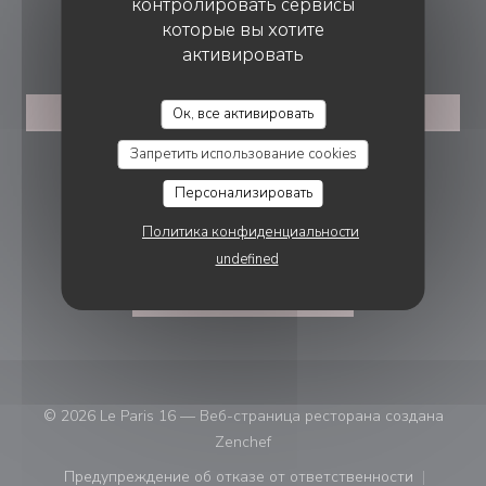
контролировать сервисы
которые вы хотите
БРОНИРОВАНИЕ
активировать
ЗАБРОНИРОВАТЬ СТОЛИК
Ок, все активировать
Запретить использование cookies
ПРИСОЕДИНЯЙТЕСЬ К НАМ
Персонализировать
Политика конфиденциальности
Facebook ((открывается в новом 
Instagram ((открывается в н
undefined
НОВОСТНАЯ РАССЫЛКА
© 2026 Le Paris 16 — Веб-страница ресторана создана
((открывается в новом окне))
Zenchef
Предупреждение об отказе от ответственности