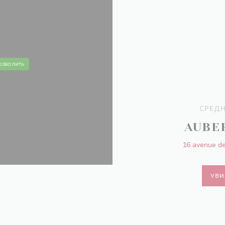
озволить
СРЕДН
AUBE
16 avenue de
УВИ