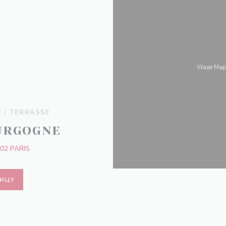
Waze Map
E / TERRASSE
URGOGNE
02 PARIS
НИЦУ