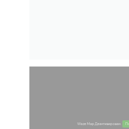
Waze Map Деактивирован.
П