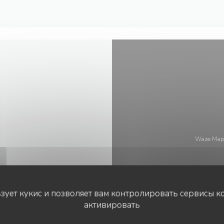
Waze Map
ьзует кукис и позволяет вам контролировать сервисы к
HES
активировать
5116 Paris