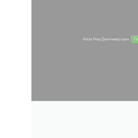
Waze Map Деактивирован.
П