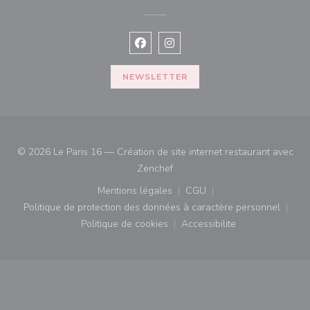
Facebook ((ouvre une nouvelle fenê
Instagram ((ouvre une nouvell
NEWSLETTER
© 2026 Le Paris 16 — Création de site internet restaurant avec
((ouvre une nouvelle fenêtre))
Zenchef
Mentions légales
CGU
((ouvre une nouvelle fenêtre))
((ouvre une nouvelle fenê
Politique de protection des données à caractère personnel
((ouvre une nouvelle fenêtre))
Politique de cookies
Accessibilite
((ouvre une nouvelle fenêtre))
((ouvre une nouvelle fe