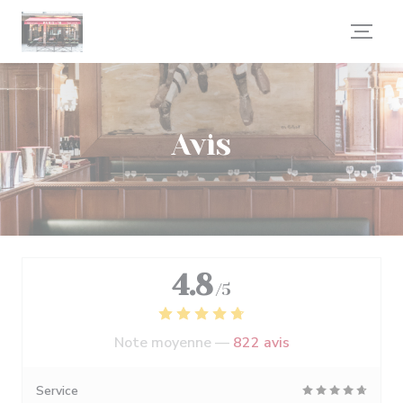
Personnalisation de vos choix en matière de cookies
Avis
4.8
/5
Note moyenne —
822 avis
Service