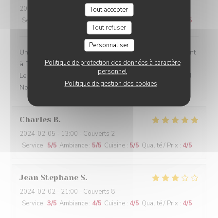
2024-02-05
- 19:45 - Couverts 4
Tout accepter
Service
:
5
/5
Ambiance
:
4
/5
Cuisine
:
5
/5
Qualité / Prix
:
4
/5
Tout refuser
Personnaliser
Un bistrot traditionnel, comme on en trouve trop rarement
Politique de protection des données à caractère
à Paris. La décoration, la présentation des plats, le goût.
personnel
Le service sont à la hauteur de notre tradition culinaire !
Politique de gestion des cookies
Nous recommandons.
Charles
B
2024-02-05
- 13:00 - Couverts 2
Service
:
5
/5
Ambiance
:
5
/5
Cuisine
:
5
/5
Qualité / Prix
:
4
/5
Jean Stephane
S
2024-02-02
- 21:00 - Couverts 8
Service
:
3
/5
Ambiance
:
4
/5
Cuisine
:
4
/5
Qualité / Prix
:
4
/5