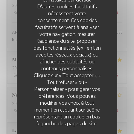
2024-02-07
- 13:00 - Couverts 2
D'autres cookies facultatifs
nécessitent votre
Service
:
5
/5
Ambiance
:
4
/5
Cuisine
:
5
/5
Qualité / Prix
:
4
/5
consentement. Ces cookies
facultatifs servent à analyser
Always a lovely place to lunch and the personnel are just
votre navigation, mesurer
top notch.
l'audience du site, proposer
des fonctionnalités (ex : en lien
avec les réseaux sociaux) ou
Marwan
A
afficher des publicités ou
contenus personnalisés.
2024-02-06
- 20:00 - Couverts 4
Cliquez sur « Tout accepter », «
Service
:
5
/5
Ambiance
:
5
/5
Cuisine
:
5
/5
Qualité / Prix
:
5
/5
Tout refuser » ou «
Personnaliser » pour gérer vos
Nathalie
N
préférences. Vous pouvez
modifier vos choix à tout
2024-02-06
- 20:00 - Couverts 2
moment en cliquant sur l'icône
Service
:
5
/5
Ambiance
:
3
/5
Cuisine
:
5
/5
Qualité / Prix
:
4
/5
représentant un cookie en bas
à gauche des pages du site.
Laurent
P