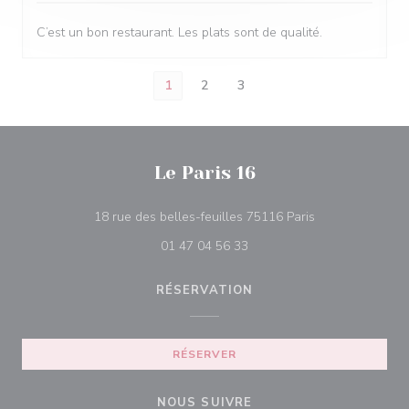
C’est un bon restaurant. Les plats sont de qualité.
1
2
3
Le Paris 16
((ouvre une nouv
18 rue des belles-feuilles 75116 Paris
01 47 04 56 33
RÉSERVATION
RÉSERVER
NOUS SUIVRE