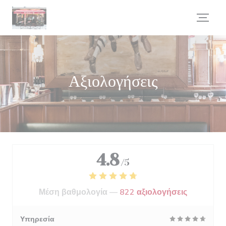
Πίνακας διαχείρισης "Μπισκότων" (Cookies)
Αξιολογήσεις
4.8
/5
Μέση βαθμολογία —
822 αξιολογήσεις
Υπηρεσία