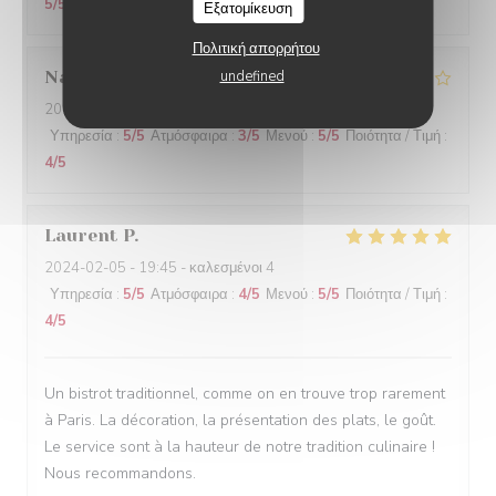
5
/5
Εξατομίκευση
Πολιτική απορρήτου
Nathalie
N
undefined
2024-02-06
- 20:00 - καλεσμένοι 2
Υπηρεσία
:
5
/5
Ατμόσφαιρα
:
3
/5
Μενού
:
5
/5
Ποιότητα / Τιμή
:
4
/5
Laurent
P
2024-02-05
- 19:45 - καλεσμένοι 4
Υπηρεσία
:
5
/5
Ατμόσφαιρα
:
4
/5
Μενού
:
5
/5
Ποιότητα / Τιμή
:
4
/5
Un bistrot traditionnel, comme on en trouve trop rarement
à Paris. La décoration, la présentation des plats, le goût.
Le service sont à la hauteur de notre tradition culinaire !
Nous recommandons.