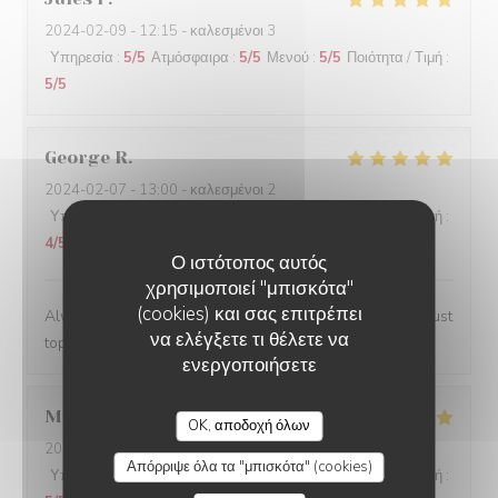
2024-02-09
- 12:15 - καλεσμένοι 3
Υπηρεσία
:
5
/5
Ατμόσφαιρα
:
5
/5
Μενού
:
5
/5
Ποιότητα / Τιμή
:
5
/5
George
R
2024-02-07
- 13:00 - καλεσμένοι 2
Υπηρεσία
:
5
/5
Ατμόσφαιρα
:
4
/5
Μενού
:
5
/5
Ποιότητα / Τιμή
:
4
/5
Ο ιστότοπος αυτός
χρησιμοποιεί "μπισκότα"
(cookies) και σας επιτρέπει
Always a lovely place to lunch and the personnel are just
να ελέγξετε τι θέλετε να
top notch.
ενεργοποιήσετε
Marwan
A
OK, αποδοχή όλων
2024-02-06
- 20:00 - καλεσμένοι 4
Απόρριψε όλα τα "μπισκότα" (cookies)
Υπηρεσία
:
5
/5
Ατμόσφαιρα
:
5
/5
Μενού
:
5
/5
Ποιότητα / Τιμή
: