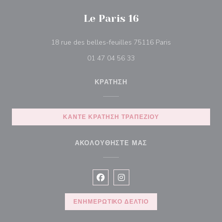
Le Paris 16
((ανοίγει σε νέο
18 rue des belles-feuilles 75116 Paris
01 47 04 56 33
ΚΡΆΤΗΣΗ
ΚΆΝΤΕ ΚΡΆΤΗΣΗ ΤΡΑΠΕΖΙΟΎ
ΑΚΟΛΟΥΘΉΣΤΕ ΜΑΣ
Facebook ((ανοίγει σε νέο παράθυρ
Instagram ((ανοίγει σε νέο π
ΕΝΗΜΕΡΩΤΙΚΌ ΔΕΛΤΊΟ