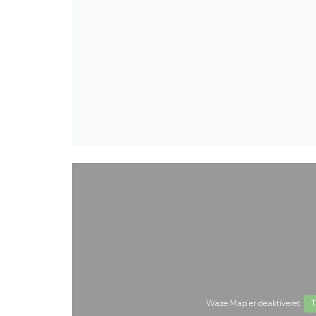
Waze Map er deaktiveret.
T