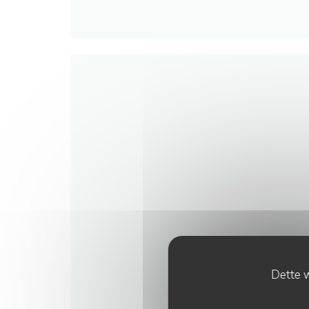
LES MARC
Dette w
5 rue de la manutention - 7