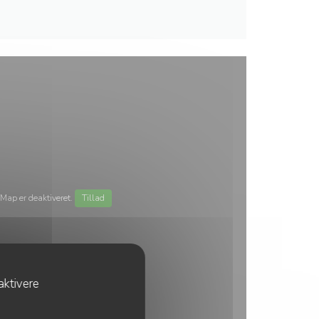
Map er deaktiveret.
Tillad
aktivere