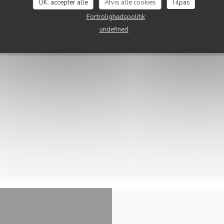
OK, accepter alle
Afvis alle cookies
Tilpas
Fortrolighedspolitik
undefined