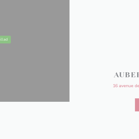
illad
AUBE
16 avenue de