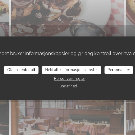
det bruker informasjonskapsler og gir deg kontroll over hva d
LE RESTAURANT
OK, aksepter alt
Nekt alle informasjonskapsler
Personaliser
Personvernregler
undefined