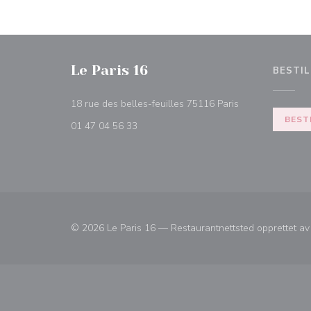
Le Paris 16
BESTIL
((åpner i et nytt 
18 rue des belles-feuilles 75116 Paris
BEST
01 47 04 56 33
© 2026 Le Paris 16 — Restaurantnettsted opprettet a