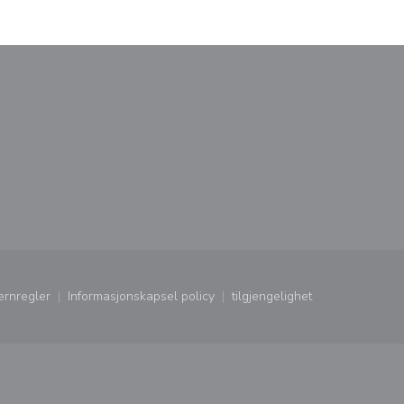
ndu))
nytt vindu))
ernregler
Informasjonskapsel policy
tilgjengelighet
ndu))
((åpner i et nytt vindu))
((åpner i et nytt vindu))
((åpner i et nytt vindu))