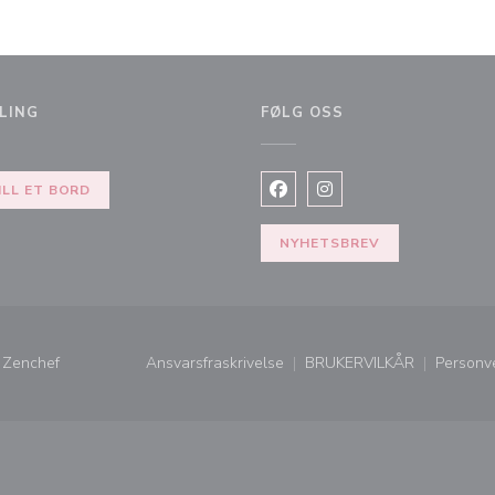
LING
FØLG OSS
vindu))
ILL ET BORD
Facebook ((åpner i et nytt vi
Instagram ((åpner i et 
NYHETSBREV
((åpner i et nytt vindu))
v
Zenchef
Ansvarsfraskrivelse
BRUKERVILKÅR
Personv
((åpner i et nytt vindu))
((åpner i et nytt vi