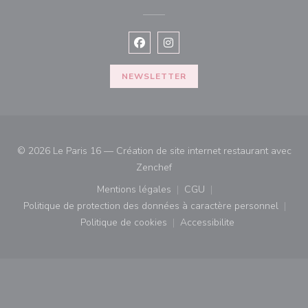
Facebook ((ouvre une nouvelle fenê
Instagram ((ouvre une nouvell
NEWSLETTER
© 2026 Le Paris 16 — Création de site internet restaurant avec
((ouvre une nouvelle fenêtre))
Zenchef
Mentions légales
CGU
((ouvre une nouvelle fenêtre))
((ouvre une nouvelle fenê
Politique de protection des données à caractère personnel
((ouvre une nouvelle fenêtre))
Politique de cookies
Accessibilite
((ouvre une nouvelle fenêtre))
((ouvre une nouvelle fe