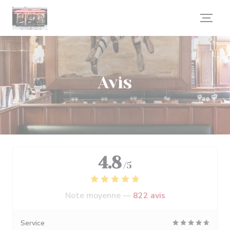
Personnalisation de vos choix en matière de cookies
Avis
4.8
/5
Note moyenne —
822 avis
Service