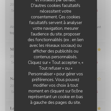
2024-02-07
- 13:00 - Couverts 2
D'autres cookies facultatifs
nécessitent votre
Service
:
5
/5
Ambiance
:
4
/5
Cuisine
:
5
/5
Qualité / Prix
:
4
/5
consentement. Ces cookies
facultatifs servent à analyser
Always a lovely place to lunch and the personnel are just
votre navigation, mesurer
top notch.
l'audience du site, proposer
des fonctionnalités (ex : en lien
avec les réseaux sociaux) ou
Marwan
A
afficher des publicités ou
contenus personnalisés.
2024-02-06
- 20:00 - Couverts 4
Cliquez sur « Tout accepter », «
Service
:
5
/5
Ambiance
:
5
/5
Cuisine
:
5
/5
Qualité / Prix
:
5
/5
Tout refuser » ou «
Personnaliser » pour gérer vos
Nathalie
N
préférences. Vous pouvez
modifier vos choix à tout
2024-02-06
- 20:00 - Couverts 2
moment en cliquant sur l'icône
Service
:
5
/5
Ambiance
:
3
/5
Cuisine
:
5
/5
Qualité / Prix
:
4
/5
représentant un cookie en bas
à gauche des pages du site.
Laurent
P