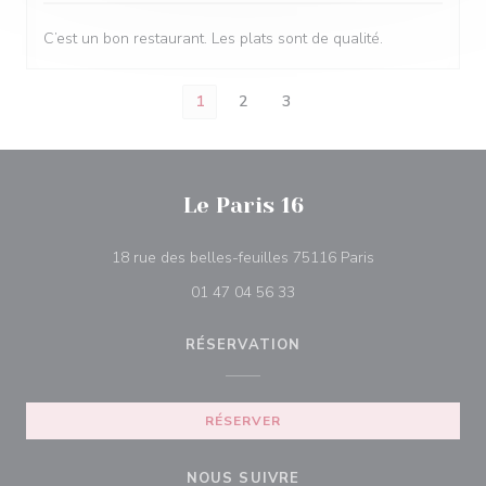
C’est un bon restaurant. Les plats sont de qualité.
1
2
3
Le Paris 16
((ouvre une nouv
18 rue des belles-feuilles 75116 Paris
01 47 04 56 33
RÉSERVATION
RÉSERVER
NOUS SUIVRE