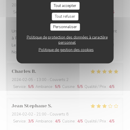
2024-02-05
- 19:45 - Couverts 4
Tout accepter
Service
:
5
/5
Ambiance
:
4
/5
Cuisine
:
5
/5
Qualité / Prix
:
4
/5
Tout refuser
Personnaliser
Un bistrot traditionnel, comme on en trouve trop rarement
Politique de protection des données à caractère
à Paris. La décoration, la présentation des plats, le goût.
personnel
Le service sont à la hauteur de notre tradition culinaire !
Politique de gestion des cookies
Nous recommandons.
Charles
B
2024-02-05
- 13:00 - Couverts 2
Service
:
5
/5
Ambiance
:
5
/5
Cuisine
:
5
/5
Qualité / Prix
:
4
/5
Jean Stephane
S
2024-02-02
- 21:00 - Couverts 8
Service
:
3
/5
Ambiance
:
4
/5
Cuisine
:
4
/5
Qualité / Prix
:
4
/5