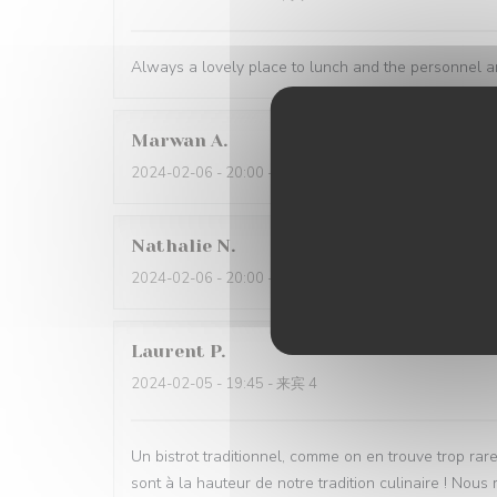
Always a lovely place to lunch and the personnel ar
Marwan
A
2024-02-06
- 20:00 - 来宾 4
Nathalie
N
2024-02-06
- 20:00 - 来宾 2
Laurent
P
2024-02-05
- 19:45 - 来宾 4
Un bistrot traditionnel, comme on en trouve trop rare
sont à la hauteur de notre tradition culinaire ! No