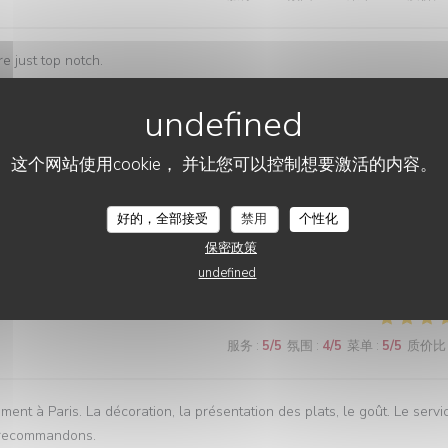
e just top notch.
服务
:
5
/5
氛围
:
5
/5
菜单
:
5
/5
质价比
这个网站使用cookie， 并让您可以控制想要激活的内容。
好的，全部接受
禁用
个性化
保密政策
服务
:
5
/5
氛围
:
3
/5
菜单
:
5
/5
质价比
undefined
服务
:
5
/5
氛围
:
4
/5
菜单
:
5
/5
质价比
ment à Paris. La décoration, la présentation des plats, le goût. Le servi
us recommandons.