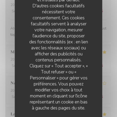
2024-02-07
- 13:00 - Couverts 2
D'autres cookies facultatifs
nécessitent votre
Service
:
5
/5
Ambiance
:
4
/5
Cuisine
:
5
/5
Qualité / Prix
:
4
/5
consentement. Ces cookies
facultatifs servent à analyser
Always a lovely place to lunch and the personnel are just
votre navigation, mesurer
top notch.
l'audience du site, proposer
des fonctionnalités (ex : en lien
avec les réseaux sociaux) ou
Marwan
A
afficher des publicités ou
contenus personnalisés.
2024-02-06
- 20:00 - Couverts 4
Cliquez sur « Tout accepter », «
Service
:
5
/5
Ambiance
:
5
/5
Cuisine
:
5
/5
Qualité / Prix
:
5
/5
Tout refuser » ou «
Personnaliser » pour gérer vos
Nathalie
N
préférences. Vous pouvez
modifier vos choix à tout
2024-02-06
- 20:00 - Couverts 2
moment en cliquant sur l'icône
Service
:
5
/5
Ambiance
:
3
/5
Cuisine
:
5
/5
Qualité / Prix
:
4
/5
représentant un cookie en bas
à gauche des pages du site.
Laurent
P