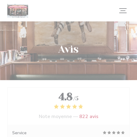
Personnalisation de vos choix en matière de cookies
Avis
4.8
/5
Note moyenne —
822 avis
Service