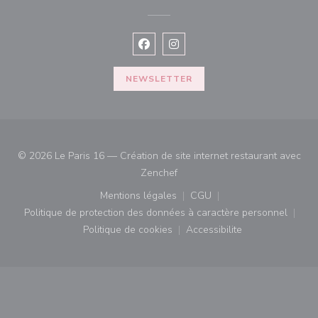
Facebook ((ouvre une nouvelle fenê
Instagram ((ouvre une nouvell
NEWSLETTER
© 2026 Le Paris 16 — Création de site internet restaurant avec
((ouvre une nouvelle fenêtre))
Zenchef
Mentions légales
CGU
((ouvre une nouvelle fenêtre))
((ouvre une nouvelle fenê
Politique de protection des données à caractère personnel
((ouvre une nouvelle fenêtre))
Politique de cookies
Accessibilite
((ouvre une nouvelle fenêtre))
((ouvre une nouvelle fe