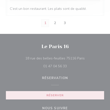
C’est un bon restaurant. Les plats sont de qualité.
1
2
3
Le Paris 16
((ouvre une nouv
18 rue des belles-feuilles 75116 Paris
01 47 04 56 33
RÉSERVATION
RÉSERVER
NOUS SUIVRE