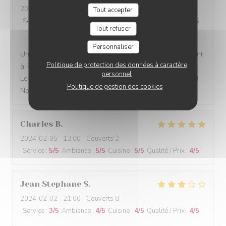
2024-02-05
- 19:45 - Couverts 4
Tout accepter
Service
:
5
/5
Ambiance
:
4
/5
Cuisine
:
5
/5
Qualité / Prix
:
4
/5
Tout refuser
Personnaliser
Un bistrot traditionnel, comme on en trouve trop rarement
Politique de protection des données à caractère
à Paris. La décoration, la présentation des plats, le goût.
personnel
Le service sont à la hauteur de notre tradition culinaire !
Politique de gestion des cookies
Nous recommandons.
Charles
B
2024-02-05
- 13:00 - Couverts 2
Service
:
5
/5
Ambiance
:
5
/5
Cuisine
:
5
/5
Qualité / Prix
:
4
/5
Jean Stephane
S
2024-02-02
- 21:00 - Couverts 8
Service
:
3
/5
Ambiance
:
4
/5
Cuisine
:
4
/5
Qualité / Prix
:
4
/5