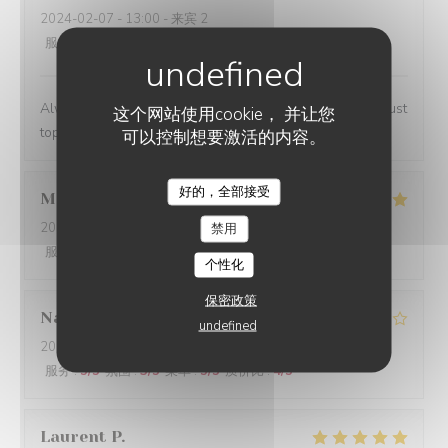
2024-02-07
- 13:00 - 来宾 2
服务
:
5
/5
氛围
:
4
/5
菜单
:
5
/5
质价比
:
4
/5
Always a lovely place to lunch and the personnel are just
这个网站使用cookie， 并让您
top notch.
可以控制想要激活的内容。
好的，全部接受
Marwan
A
2024-02-06
- 20:00 - 来宾 4
禁用
服务
:
5
/5
氛围
:
5
/5
菜单
:
5
/5
质价比
:
5
/5
个性化
保密政策
Nathalie
N
undefined
2024-02-06
- 20:00 - 来宾 2
服务
:
5
/5
氛围
:
3
/5
菜单
:
5
/5
质价比
:
4
/5
Laurent
P