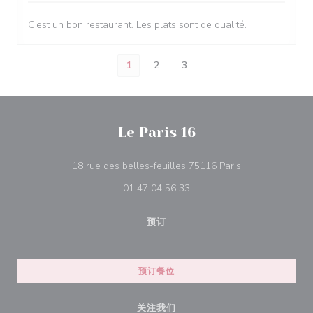
C’est un bon restaurant. Les plats sont de qualité.
1
2
3
Le Paris 16
((在新窗口中打开)
18 rue des belles-feuilles 75116 Paris
01 47 04 56 33
预订
预订餐位
关注我们