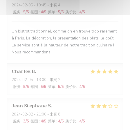
2024-02-05
- 19:45 - 来宾 4
服务
:
5
/5
氛围
:
4
/5
菜单
:
5
/5
质价比
:
4
/5
Un bistrot traditionnel, comme on en trouve trop rarement
à Paris. La décoration, la présentation des plats, le goût.
Le service sont à la hauteur de notre tradition culinaire !
Nous recommandons.
Charles
B
2024-02-05
- 13:00 - 来宾 2
服务
:
5
/5
氛围
:
5
/5
菜单
:
5
/5
质价比
:
4
/5
Jean Stephane
S
2024-02-02
- 21:00 - 来宾 8
服务
:
3
/5
氛围
:
4
/5
菜单
:
4
/5
质价比
:
4
/5