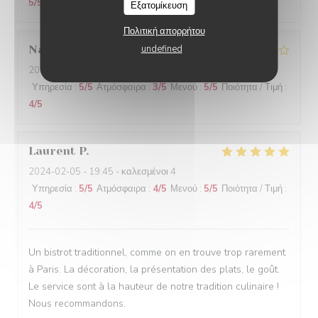
5
/5
Εξατομίκευση
Πολιτική απορρήτου
Nathalie
N
undefined
2024-02-06
- 20:00 - καλεσμένοι 2
Υπηρεσία
:
5
/5
Ατμόσφαιρα
:
3
/5
Μενού
:
5
/5
Ποιότητα / Τιμή
:
4
/5
Laurent
P
2024-02-05
- 19:45 - καλεσμένοι 4
Υπηρεσία
:
5
/5
Ατμόσφαιρα
:
4
/5
Μενού
:
5
/5
Ποιότητα / Τιμή
:
4
/5
Un bistrot traditionnel, comme on en trouve trop rarement
à Paris. La décoration, la présentation des plats, le goût.
Le service sont à la hauteur de notre tradition culinaire !
Nous recommandons.