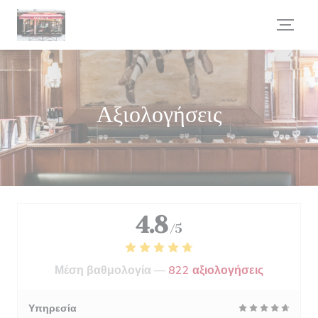
Πίνακας διαχείρισης "Μπισκότων" (Cookies)
Αξιολογήσεις
4.8
/5
Μέση βαθμολογία —
822 αξιολογήσεις
Υπηρεσία