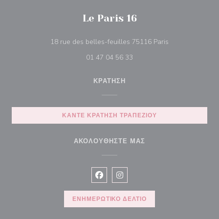
Le Paris 16
((ανοίγει σε νέο
18 rue des belles-feuilles 75116 Paris
01 47 04 56 33
ΚΡΆΤΗΣΗ
ΚΆΝΤΕ ΚΡΆΤΗΣΗ ΤΡΑΠΕΖΙΟΎ
ΑΚΟΛΟΥΘΉΣΤΕ ΜΑΣ
Facebook ((ανοίγει σε νέο παράθυρ
Instagram ((ανοίγει σε νέο π
ΕΝΗΜΕΡΩΤΙΚΌ ΔΕΛΤΊΟ