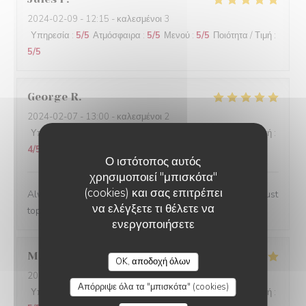
2024-02-09
- 12:15 - καλεσμένοι 3
Υπηρεσία
:
5
/5
Ατμόσφαιρα
:
5
/5
Μενού
:
5
/5
Ποιότητα / Τιμή
:
5
/5
George
R
2024-02-07
- 13:00 - καλεσμένοι 2
Υπηρεσία
:
5
/5
Ατμόσφαιρα
:
4
/5
Μενού
:
5
/5
Ποιότητα / Τιμή
:
4
/5
Ο ιστότοπος αυτός
χρησιμοποιεί "μπισκότα"
(cookies) και σας επιτρέπει
Always a lovely place to lunch and the personnel are just
να ελέγξετε τι θέλετε να
top notch.
ενεργοποιήσετε
Marwan
A
OK, αποδοχή όλων
2024-02-06
- 20:00 - καλεσμένοι 4
Απόρριψε όλα τα "μπισκότα" (cookies)
Υπηρεσία
:
5
/5
Ατμόσφαιρα
:
5
/5
Μενού
:
5
/5
Ποιότητα / Τιμή
: