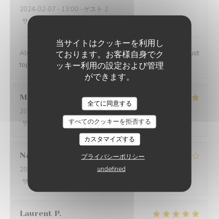
2024-02-07
- 13:00 - ゲスト 2
サービス
:
5
/5
雰囲気
:
4
/5
メニュー
:
5
/5
品質-価格
:
4
/5
当サイトはクッキーを利用し
Always a lovely place to lunch and the personnel are just
ております。お客様自身でク
ッキー利用の設定および管理
top notch.
ができます。
Marwan
A
全てに同意する
2024-02-06
- 20:00 - ゲスト 4
すべてのクッキーを拒否する
サービス
:
5
/5
雰囲気
:
5
/5
メニュー
:
5
/5
品質-価格
:
5
/5
カスタマイズする
Nathalie
N
プライバシーポリシー
undefined
2024-02-06
- 20:00 - ゲスト 2
サービス
:
5
/5
雰囲気
:
3
/5
メニュー
:
5
/5
品質-価格
:
4
/5
Laurent
P