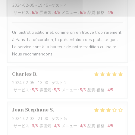
2024-02-05
- 19:45 - ゲスト 4
サービス
:
5
/5
雰囲気
:
4
/5
メニュー
:
5
/5
品質-価格
:
4
/5
Un bistrot traditionnel, comme on en trouve trop rarement
à Paris. La décoration, la présentation des plats, le goût.
Le service sont à la hauteur de notre tradition culinaire !
Nous recommandons.
Charles
B
2024-02-05
- 13:00 - ゲスト 2
サービス
:
5
/5
雰囲気
:
5
/5
メニュー
:
5
/5
品質-価格
:
4
/5
Jean Stephane
S
2024-02-02
- 21:00 - ゲスト 8
サービス
:
3
/5
雰囲気
:
4
/5
メニュー
:
4
/5
品質-価格
:
4
/5